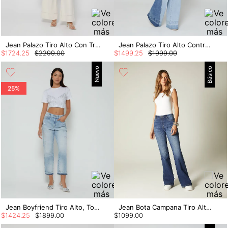
Jean Palazo Tiro Alto Con Trenza
Jean Palazo Tiro Alto Contraste Lateral
$
1724
.
25
$
2299
.
00
$
1499
.
25
$
1999
.
00
Nuevo
Básico
25%
Jean Boyfriend Tiro Alto, Tono Claro
Jean Bota Campana Tiro Alto Bardot
$
1424
.
25
$
1899
.
00
$
1099
.
00