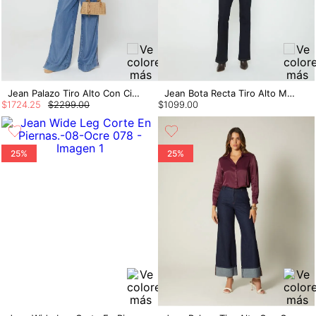
Jean Palazo Tiro Alto Con Cinta Costado
Jean Bota Recta Tiro Alto Monroe
$
1724
.
25
$
2299
.
00
$
1099
.
00
25%
25%