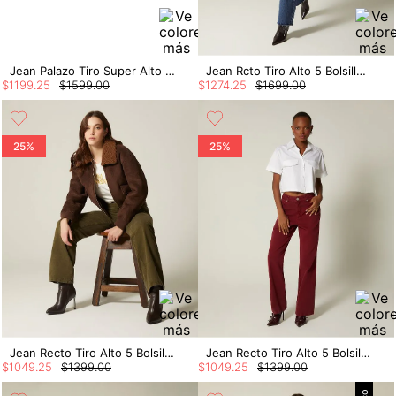
Jean Palazo Tiro Super Alto Con Cortes
Jean Rcto Tiro Alto 5 Bolsillos Rustico
$
1199
.
25
$
1599
.
00
$
1274
.
25
$
1699
.
00
25%
25%
Jean Recto Tiro Alto 5 Bolsillos Colores
Jean Recto Tiro Alto 5 Bolsillos Colores
$
1049
.
25
$
1399
.
00
$
1049
.
25
$
1399
.
00