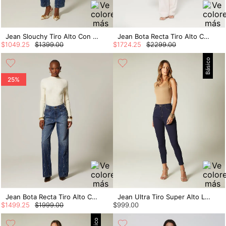
Jean Slouchy Tiro Alto Con Cortes
Jean Bota Recta Tiro Alto Con Cristales
$
1049
.
25
$
1399
.
00
$
1724
.
25
$
2299
.
00
Básico
25%
Jean Bota Recta Tiro Alto Con Cristales
Jean Ultra Tiro Super Alto Lupita
$
1499
.
25
$
1999
.
00
$
999
.
00