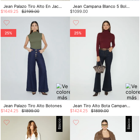
Jean Palazo Tiro Alto En Jacquard
Jean Campana Blanco 5 Bolsillos Basico
$
1649
.
25
$
2199
.
00
$
1099
.
00
25%
25%
Jean Palazo Tiro Alto Botones
Jean Tiro Alto Bota Campana Con Cinturon
$
1424
.
25
$
1899
.
00
$
1424
.
25
$
1899
.
00
Básico
Básico