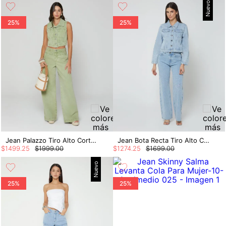
Nuevo
25%
25%
Jean Palazzo Tiro Alto Corte Costuras
Jean Bota Recta Tiro Alto Con Hotfix
$
1499
.
25
$
1999
.
00
$
1274
.
25
$
1699
.
00
Nuevo
25%
25%