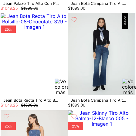
Jean Palazo Tiro Alto Con Prense
Jean Bota Campana Tiro Alto Bardot
$
1049
.
25
$
1399
.
00
$
1099
.
00
Básico
25%
Jean Bota Recta Tiro Alto Bolsillo
Jean Bota Campana Tiro Alto Bardot
$
1049
.
25
$
1399
.
00
$
1099
.
00
25%
25%