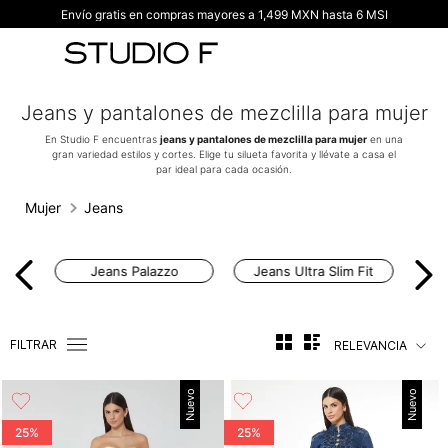
Envío gratis en compras mayores a 1,499 MXN hasta 6 MSI
TÉRMINOS MÁS BUSCADOS
1
.
vestidos
2
.
blusas
Jeans y pantalones de mezclilla para mujer
3
.
pantalon
En Studio F encuentras
jeans y pantalones de mezclilla para mujer
en una
gran variedad estilos y cortes. Elige tu silueta favorita y llévate a casa el
4
.
tiro alto
par ideal para cada ocasión.
5
.
blazer
Mujer
Jeans
6
.
falda
7
.
body studio f
Jeans Palazzo
Jeans Ultra Slim Fit
8
.
short
9
.
blusa
FILTRAR
RELEVANCIA
10
.
botas
Nuevo
Nuevo
25%
25%