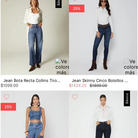
Básico
25%
Jean Bota Recta Collins Tiro Alto 5 Bol
Jean Skinny Cinco Bolsillos Con Correa
$
1099
.
00
$
1424
.
25
$
1899
.
00
Básico
25%