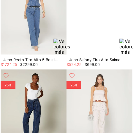
Jean Recto Tiro Alto 5 Bolsillos Trenza
Jean Skinny Tiro Alto Salma
$
1724
.
25
$
2299
.
00
$
524
.
25
$
699
.
00
25%
25%