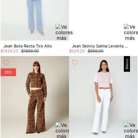
Jean Bota Recta Tiro Alto
Jean Skinny Salma Levanta Cola Para Mujer
$
1424
.
25
$
1899
.
00
$
524
.
25
$
699
.
00
Básico
25%