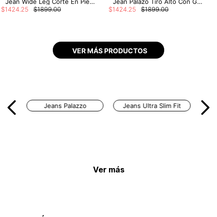
Jean Wide Leg Corte En Piernas.
Jean Palazo Tiro Alto Con Guardapolvo
$
1424
.
25
$
1899
.
00
$
1424
.
25
$
1899
.
00
Jeans Palazzo
Jeans Ultra Slim Fit
Ver más