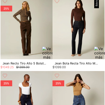
Básico
25%
Jean Recto Tiro Alto 5 Bolsillos Colores
Jean Bota Recta Tiro Alto Monroe
$
1049
.
25
$
1399
.
00
$
1099
.
00
25%
25%