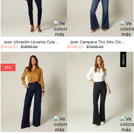
Jean Ultraslim Levanta Cola Herrajes
Jean Campana Tiro Alto Cinturon Herraje
$
1424
.
25
$
1899
.
00
$
1199
.
25
$
1599
.
00
Básico
25%