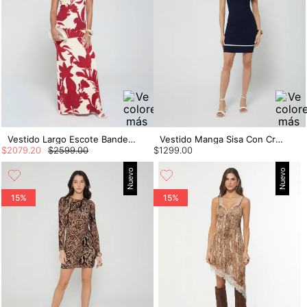
Vestido Largo Escote Bandeja Con Insumo
Vestido Manga Sisa Con Cremallera
$
2079
.
20
$
2599
.
00
$
1299
.
00
Nuevo
Nuevo
15%
15%