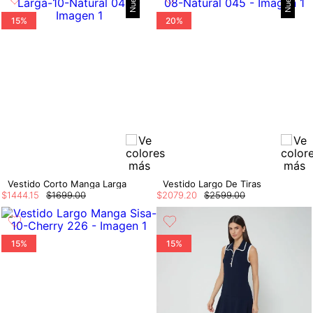
Nuevo
Nuevo
15%
20%
Vestido Corto Manga Larga
Vestido Largo De Tiras
$
1444
.
15
$
1699
.
00
$
2079
.
20
$
2599
.
00
15%
15%