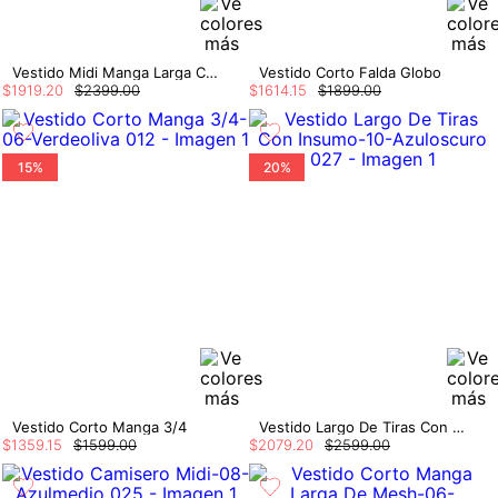
Vestido Midi Manga Larga Con Cinturon
Vestido Corto Falda Globo
$
1919
.
20
$
2399
.
00
$
1614
.
15
$
1899
.
00
15%
20%
Vestido Corto Manga 3/4
Vestido Largo De Tiras Con Insumo
$
1359
.
15
$
1599
.
00
$
2079
.
20
$
2599
.
00