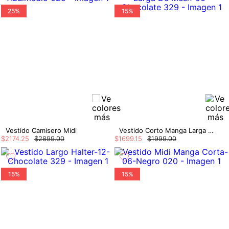
25%
15%
Vestido Camisero Midi
Vestido Corto Manga Larga De Mesh
$
2174
.
25
$
2899
.
00
$
1699
.
15
$
1999
.
00
15%
15%