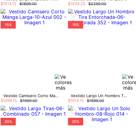
$
1614
.
15
$
1899
.
00
$
1839
.
20
$
2299
.
00
15%
15%
Vestido Camisero Corto Manga Larga
Vestido Largo Un Hombro Tira Entorchada
$
1699
.
15
$
1999
.
00
$
1614
.
15
$
1899
.
00
20%
20%