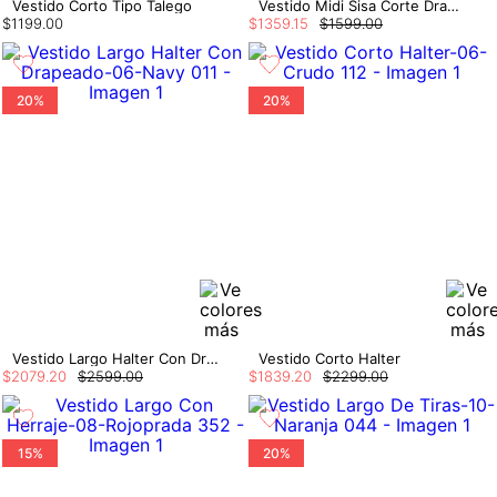
Vestido Corto Tipo Talego
Vestido Midi Sisa Corte Drapeado
$
1199
.
00
$
1359
.
15
$
1599
.
00
20%
20%
Vestido Largo Halter Con Drapeado
Vestido Corto Halter
$
2079
.
20
$
2599
.
00
$
1839
.
20
$
2299
.
00
15%
20%