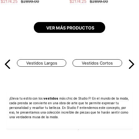
$
2174
.
25
$
2899
.
00
$
2174
.
25
$
2899
.
00
Vestidos Largos
Vestidos Cortos
¡Eleva tu estilo con los
vestidos
más chic de Studio F! En el mundo de la moda,
cada prenda se convierte en una obra de arte que te permite expresar tu
personalidad y resaltar tu belleza. En Studio F entendemos este concepto, por
eso, te presentamos una colección increíble de piezas que te harán sentir como
una verdadera musa de la moda.
Nuestros
vestidos para mujer
son mucho más que una prenda de vestir, son
una declaración de elegancia, por lo que están diseñados para realzar tus