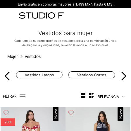
Envío gratis en compras mayores a 1,499 MXN hasta 6 MSI
TÉRMINOS MÁS BUSCADOS
1
.
vestidos
2
.
blusas
Vestidos para mujer
3
.
pantalon
Cada uno de nuestros diseños de vestidos refleja una combinación única
de elegancia y originalidad, llevando la moda a un nuevo nivel.
4
.
tiro alto
5
.
blazer
Mujer
Vestidos
6
.
falda
Vestidos Largos
Vestidos Cortos
7
.
body studio f
8
.
short
FILTRAR
RELEVANCIA
9
.
botas
10
.
blusa
Nuevo
Nuevo
20%