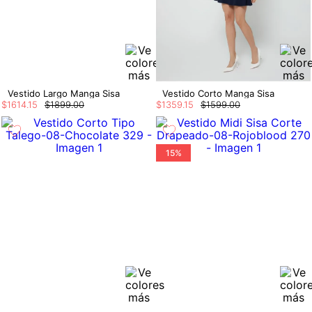
Vestido Largo Manga Sisa
Vestido Corto Manga Sisa
$
1614
.
15
$
1899
.
00
$
1359
.
15
$
1599
.
00
15%