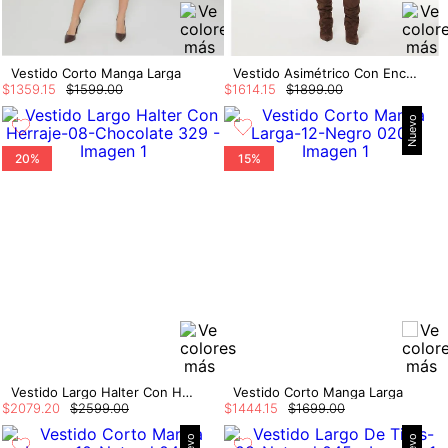
Vestido Corto Manga Larga
Vestido Asimétrico Con Encaje
$
1359
.
15
$
1599
.
00
$
1614
.
15
$
1899
.
00
Nuevo
20%
15%
Vestido Largo Halter Con Herraje
Vestido Corto Manga Larga
$
2079
.
20
$
2599
.
00
$
1444
.
15
$
1699
.
00