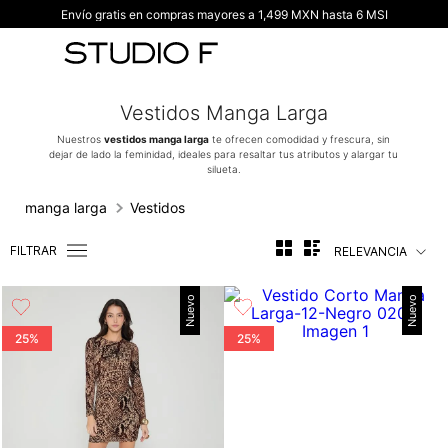
Envío gratis en compras mayores a 1,499 MXN hasta 6 MSI
TÉRMINOS MÁS BUSCADOS
1
.
vestidos
2
.
blusas
Vestidos Manga Larga
3
.
pantalon
Nuestros
vestidos manga larga
te ofrecen comodidad y frescura, sin
dejar de lado la feminidad, ideales para resaltar tus atributos y alargar tu
4
.
tiro alto
silueta.
5
.
blazer
manga larga
Vestidos
6
.
falda
FILTRAR
RELEVANCIA
7
.
body studio f
8
.
short
Nuevo
Nuevo
9
.
blusa
25%
25%
10
.
botas