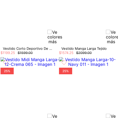
Vestido Corto Deportivo De Manga Larga
Vestido Manga Larga Tejido
$
1199
.
25
$
1599
.
00
$
1574
.
25
$
2099
.
00
25%
25%