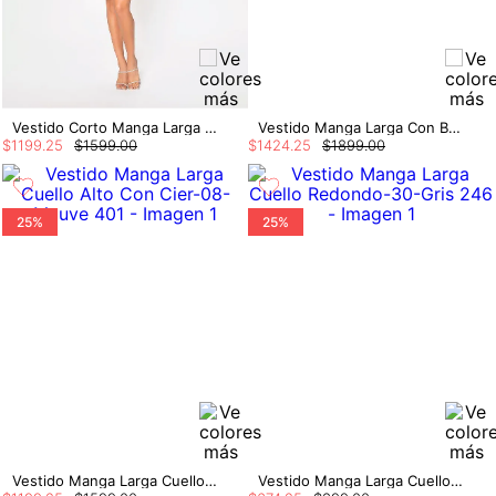
Vestido Corto Manga Larga Con Entorche
Vestido Manga Larga Con Botones
$
1199
.
25
$
1599
.
00
$
1424
.
25
$
1899
.
00
25%
25%
Vestido Manga Larga Cuello Alto Con Cier
Vestido Manga Larga Cuello Redondo