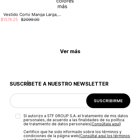
Vestido Corto Manga Larga, Con Cinturill
$
1574
.
25
$
2099
.
00
Ver más
SUSCRÍBETE A NUESTRO NEWSLETTER
SUSCRIBIRME
Sí autorizo a STF GROUP S.A. el tratamiento de mis datos
personales, de acuerdo a las finalidades de su política
de tratamiento de datos personales‎
(Consúltala aquí)
Certifico que he sido informado sobre los términos y
condiciones de la página web‎
(Consúltal aquí los términos
y condiciones)