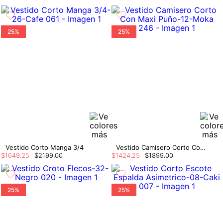
25%
25%
Vestido Corto Manga 3/4
Vestido Camisero Corto Con Maxi Puño
$
1649
.
25
$
2199
.
00
$
1424
.
25
$
1899
.
00
25%
25%