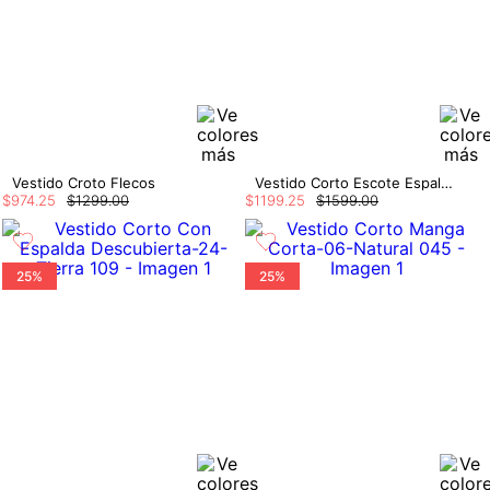
Vestido Croto Flecos
Vestido Corto Escote Espalda Asimetrico
$
974
.
25
$
1299
.
00
$
1199
.
25
$
1599
.
00
25%
25%