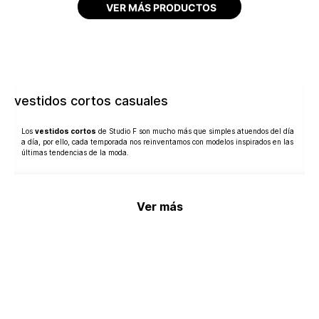
vestidos cortos casuales
Los
vestidos cortos
de Studio F son mucho más que simples atuendos del día
a día, por ello, cada temporada nos reinventamos con modelos inspirados en las
últimas tendencias de la moda.
Cada una de estas piezas ha sido diseñada para realzar la belleza natural de
las mujeres y ofrecerte un look que deslumbre. Desde los vestidos ajustados
Ver más
que abrazan tus curvas con elegancia hasta los cortes sueltos con los cuales
podrás moverte con gracia.
Si buscas un toque de coquetería para una noche en la ciudad o tal vez tengas
un cóctel especial, aquí encontrarás todo lo que necesitas. Tenemos
vestidos
cortos de moda
con espaldas descubiertas, recogidos, escotes profundos y
otros detalles que te harán brillar.
Asimismo, verás propuestas de
vestidos cortos manga corta
como