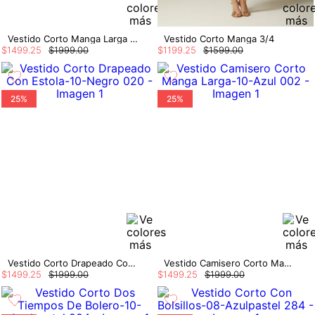
Vestido Corto Manga Larga De Mesh
Vestido Corto Manga 3/4
$
1499
.
25
$
1999
.
00
$
1199
.
25
$
1599
.
00
25%
25%
Vestido Corto Drapeado Con Estola
Vestido Camisero Corto Manga Larga
$
1499
.
25
$
1999
.
00
$
1499
.
25
$
1999
.
00