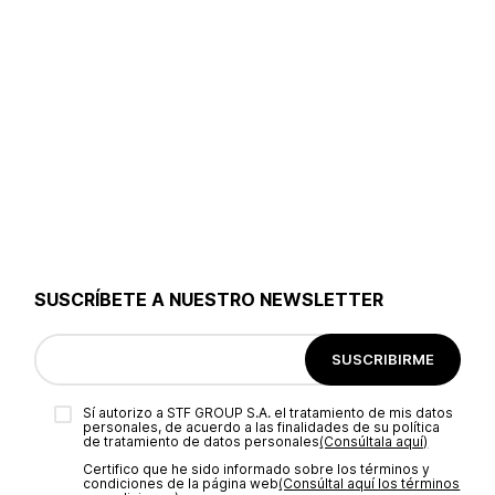
alternativas de manga larga o tres cuartos que transformarán tu look en
cuestión de segundos. Puedes combinarlos con tacones altos y accesorios
llamativos o con
sandalias
para un aspecto más casual.
Cada uno de nuestros
vestidos
cuenta una historia única de estilo, belleza y
pasión por la moda, y aquí descubrirás esa magia que buscas en tus outfits.
¡Renueva tu armario con Studio F!
SUSCRÍBETE A NUESTRO NEWSLETTER
SUSCRIBIRME
Sí autorizo a STF GROUP S.A. el tratamiento de mis datos
personales, de acuerdo a las finalidades de su política
de tratamiento de datos personales‎
(Consúltala aquí)
Certifico que he sido informado sobre los términos y
condiciones de la página web‎
(Consúltal aquí los términos