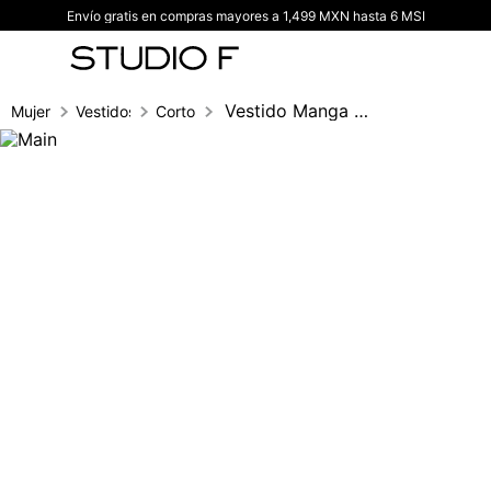
Envío gratis en compras mayores a 1,499 MXN hasta 6 MSI
TÉRMINOS MÁS BUSCADOS
1
.
vestidos
2
.
blusas
Vestido Manga Corta Con Insumo
Mujer
Vestidos
Corto
3
.
pantalon
4
.
tiro alto
5
.
blazer
6
.
falda
7
.
body studio f
8
.
short
9
.
blusa
10
.
botas