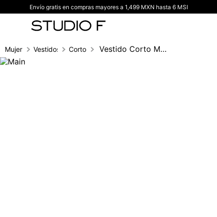
Envío gratis en compras mayores a 1,499 MXN hasta 6 MSI
TÉRMINOS MÁS BUSCADOS
1
.
vestidos
2
.
blusas
Vestido Corto Manga 3/4
Mujer
Vestidos
Corto
3
.
pantalon
4
.
tiro alto
5
.
blazer
6
.
falda
7
.
body studio f
8
.
blusa
9
.
short
10
.
botas