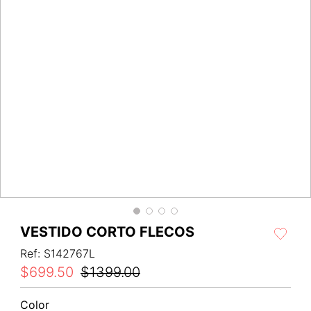
VESTIDO CORTO FLECOS
Ref
:
S142767L
$
699
.
50
$
1399
.
00
Color