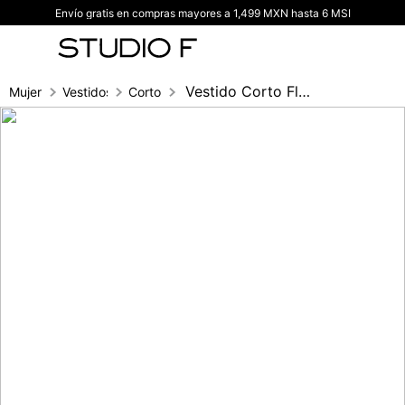
Envío gratis en compras mayores a 1,499 MXN hasta 6 MSI
TÉRMINOS MÁS BUSCADOS
1
.
vestidos
2
.
blusas
Vestido Corto Flecos
Mujer
Vestidos
Corto
3
.
pantalon
4
.
tiro alto
5
.
blazer
6
.
falda
7
.
body studio f
8
.
short
9
.
blusa
10
.
botas