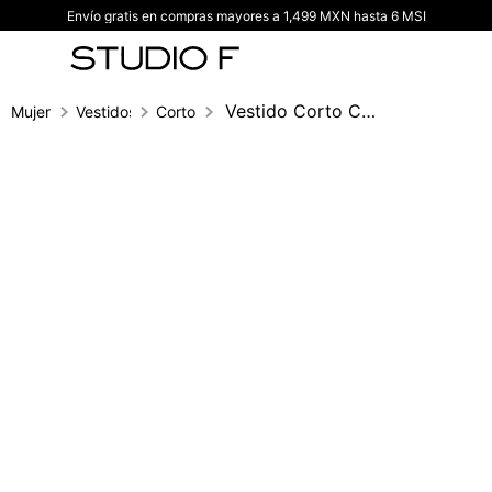
Envío gratis en compras mayores a 1,499 MXN hasta 6 MSI
TÉRMINOS MÁS BUSCADOS
1
.
vestidos
2
.
blusas
Vestido Corto Cruzado
Mujer
Vestidos
Corto
3
.
pantalon
4
.
tiro alto
5
.
blazer
6
.
falda
7
.
body studio f
8
.
blusa
9
.
short
10
.
botas