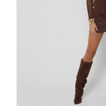
9
.
short
10
.
botas