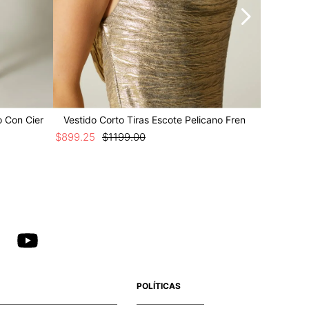
o Con Cier
Vestido Corto Tiras Escote Pelicano Fren
$
899
.
25
$
1199
.
00
$
1724
.
25
POLÍTICAS