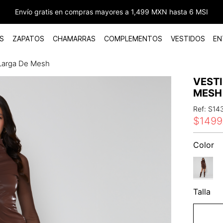
Envío gratis en compras mayores a 1,499 MXN hasta 6 MSI
S
ZAPATOS
CHAMARRAS
COMPLEMENTOS
VESTIDOS
EN
Larga De Mesh
VEST
MESH
Ref
:
S14
$
1499
Color
Talla