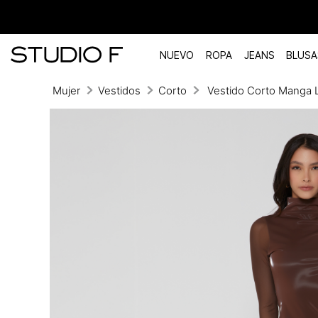
NUEVO
ROPA
JEANS
BLUSA
Mujer
Vestidos
Corto
Vestido Corto Manga 
TÉRMINOS MÁS BUSCADOS
1
.
vestidos
2
.
blusas
3
.
pantalon
4
.
tiro alto
5
.
blazer
6
.
falda
7
.
body studio f
8
.
blusa