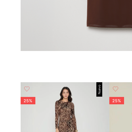
Nuevo
anga Corta
25%
25%