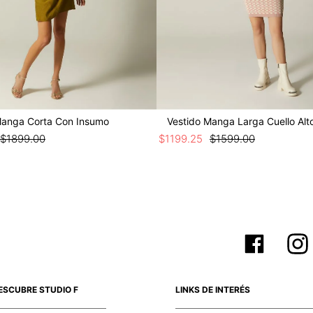
Manga Corta Con Insumo
Vestido Manga Larga Cuello Alt
$
1899
.
00
$
1199
.
25
$
1599
.
00
ESCUBRE STUDIO F
LINKS DE INTERÉS