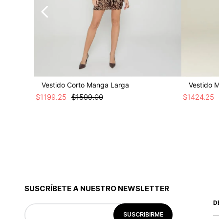
Vestido Corto Manga Larga
Vestido 
$
1199
.
25
$
1599
.
00
$
1424
.
25
SUSCRÍBETE A NUESTRO NEWSLETTER
D
SUSCRIBIRME