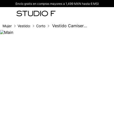
Envío gratis en compras mayores a 1,499 MXN hasta 6 MSI
TÉRMINOS MÁS BUSCADOS
1
.
vestidos
2
.
blusas
Vestido Camisero Manga 3/4
Mujer
Vestidos
Corto
3
.
pantalon
4
.
tiro alto
5
.
blazer
6
.
falda
7
.
body studio f
8
.
short
9
.
blusa
10
.
botas