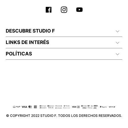
DESCUBRE STUDIO F
LINKS DE INTERÉS
POLÍTICAS
© COPYRIGHT 2022 STUDIO F. TODOS LOS DERECHOS RESERVADOS.