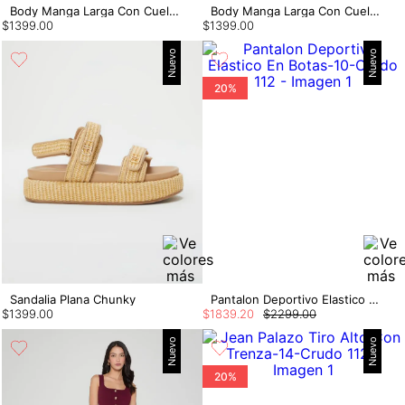
Body Manga Larga Con Cuello Alto
Body Manga Larga Con Cuello Alto
$
1399
.
00
$
1399
.
00
Nuevo
Nuevo
20%
Sandalia Plana Chunky
Pantalon Deportivo Elastico En Botas
$
1399
.
00
$
1839
.
20
$
2299
.
00
Nuevo
Nuevo
20%