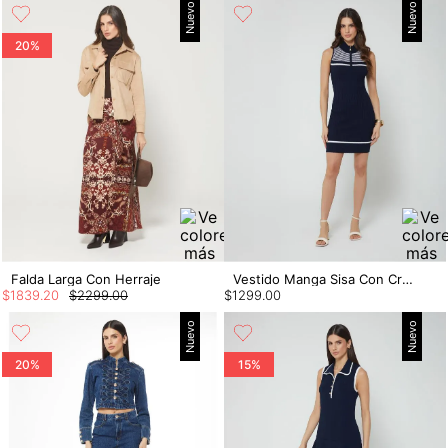
Nuevo
Nuevo
20%
Falda Larga Con Herraje
Vestido Manga Sisa Con Cremallera
$
1839
.
20
$
2299
.
00
$
1299
.
00
Nuevo
Nuevo
20%
15%