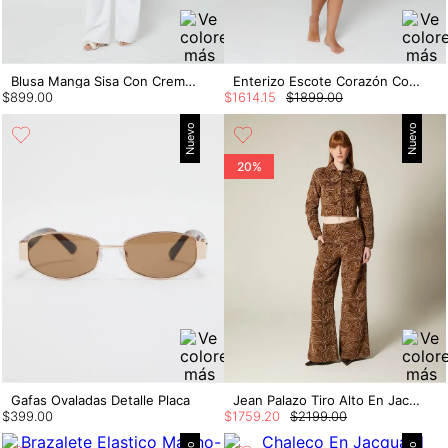
Blusa Manga Sisa Con Cremallera Frontal
Enterizo Escote Corazón Con Insumo
$
899
.
00
$
1614
.
15
$
1899
.
00
Nuevo
Nuevo
20%
Gafas Ovaladas Detalle Placa
Jean Palazo Tiro Alto En Jacquard
$
399
.
00
$
1759
.
20
$
2199
.
00