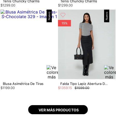
Tenis Chuncky Charms
Tenis Chuncky Charms
$
1299
.
00
$
1299
.
00
Nuevo
Nuevo
15%
Blusa Asimétrica De Tiras
Falda Tipo Lapiz Abertura Delantera
$
1199
.
00
$
1359
.
15
$
1599
.
00