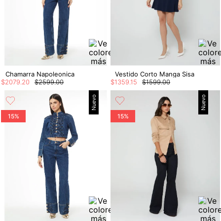
Chamarra Napoleonica
Vestido Corto Manga Sisa
$
2079
.
20
$
2599
.
00
$
1359
.
15
$
1599
.
00
Nuevo
Nuevo
15%
15%