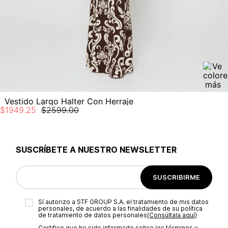
No planchar con vapor
Vestido Largo Halter Con Herraje
$
1949
.
25
$
2599
.
00
SUSCRÍBETE A NUESTRO NEWSLETTER
SUSCRIBIRME
Sí autorizo a STF GROUP S.A. el tratamiento de mis datos
personales, de acuerdo a las finalidades de su política
de tratamiento de datos personales‎
(Consúltala aquí)
Certifico que he sido informado sobre los términos y