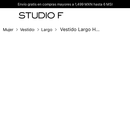
Envío gratis en compras mayores a 1,499 MXN hasta 6 MSI
TÉRMINOS MÁS BUSCADOS
1
.
vestidos
2
.
blusas
Vestido Largo Halter Con Herraje
Mujer
Vestidos
Largo
3
.
pantalon
4
.
tiro alto
5
.
blazer
6
.
falda
7
.
body studio f
8
.
blusa
9
.
short
10
.
botas