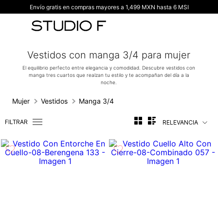
Envío gratis en compras mayores a 1,499 MXN hasta 6 MSI
TÉRMINOS MÁS BUSCADOS
1
.
vestidos
2
.
blusas
Vestidos con manga 3/4 para mujer
3
.
pantalon
El equilibrio perfecto entre elegancia y comodidad. Descubre vestidos con
manga tres cuartos que realzan tu estilo y te acompañan del día a la
4
.
tiro alto
noche.
5
.
blazer
Mujer
Vestidos
Manga 3/4
6
.
falda
FILTRAR
RELEVANCIA
7
.
body studio f
8
.
short
9
.
botas
10
.
blusa