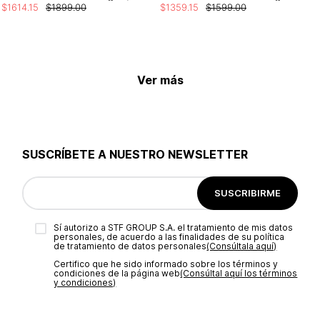
$
1614
.
15
$
1899
.
00
$
1359
.
15
$
1599
.
00
Ver más
SUSCRÍBETE A NUESTRO NEWSLETTER
SUSCRIBIRME
Sí autorizo a STF GROUP S.A. el tratamiento de mis datos
personales, de acuerdo a las finalidades de su política
de tratamiento de datos personales‎
(Consúltala aquí)
Certifico que he sido informado sobre los términos y
condiciones de la página web‎
(Consúltal aquí los términos
y condiciones)