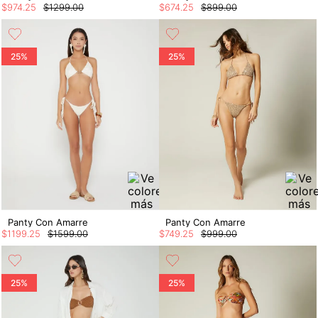
$
974
.
25
$
1299
.
00
$
674
.
25
$
899
.
00
25%
25%
Panty Con Amarre
Panty Con Amarre
$
1199
.
25
$
1599
.
00
$
749
.
25
$
999
.
00
25%
25%