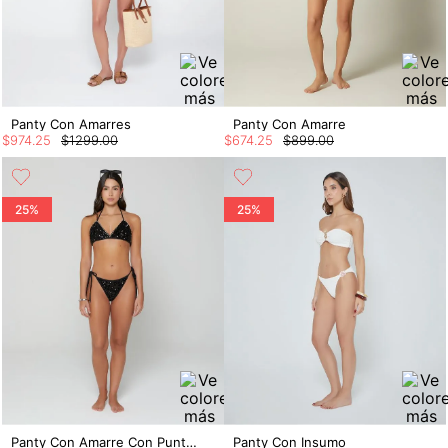
Panty Con Amarres
Panty Con Amarre
$
974
.
25
$
1299
.
00
$
674
.
25
$
899
.
00
25%
25%
Panty Con Amarre Con Punteras
Panty Con Insumo