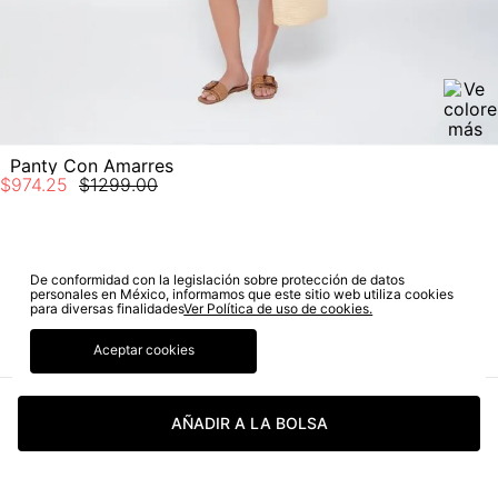
Panty Con Amarres
$
974
.
25
$
1299
.
00
SUSCRÍBETE A NUESTRO NEWSLETTER
De conformidad con la legislación sobre protección de datos
personales en México, informamos que este sitio web utiliza cookies
para diversas finalidades
Ver Política de uso de cookies.
SUSCRIBIRME
Aceptar cookies
Sí autorizo a STF GROUP S.A. el tratamiento de mis datos
personales, de acuerdo a las finalidades de su política
de tratamiento de datos personales‎
(Consúltala aquí)
AÑADIR A LA BOLSA
Certifico que he sido informado sobre los términos y
condiciones de la página web‎
(Consúltal aquí los términos
y condiciones)