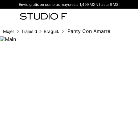
Envío gratis en compras mayores a 1,499 MXN hasta 6 MSI
TÉRMINOS MÁS BUSCADOS
1
.
vestidos
2
.
blusas
Panty Con Amarre
Mujer
Trajes de baño
Braguita bikini
3
.
pantalon
4
.
tiro alto
5
.
blazer
6
.
falda
7
.
body studio f
8
.
blusa
9
.
short
10
.
botas