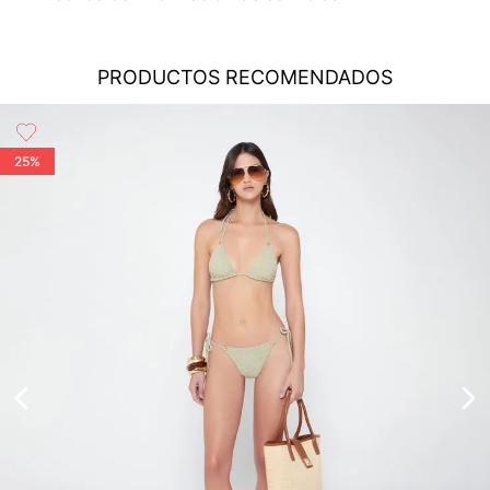
cobertura para que tu compra llegue a la dirección de tu
preferencia...
Ver más
Cambios
: En caso de requerir el cambio de tu pedido, debes
PRODUCTOS RECOMENDADOS
comunicarte al área de Servicio al Cliente al (55) 5899 1500
No planchar
Ext. 5046 o vía chat en línea (en horario de lunes a viernes de
No usar blanqueador
8:00 -17:00 hrs); también nos puedes enviar un correo a
servicioalcliente@modinsamexico.com.mx
o a través de
25%
nuestra página web
www.studiofmexico.com
en la opción
No usar abrillantadores opticos
'Servicio al Cliente'...
Ver más
Devoluciones
: Para realizar la devolución de tu pedido debes
utilizar el mismo empaque en que lo recibiste, es importante
que el empaque sea el adecuado según la naturaleza del
Lavar a mano
producto para que no se vea afectada su integridad durante
el proceso de transporte...
Ver más
Secar colgado a la sombra
No lavado en seco