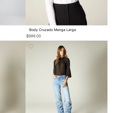
Body Cruzado Manga Larga
$
999
.
00