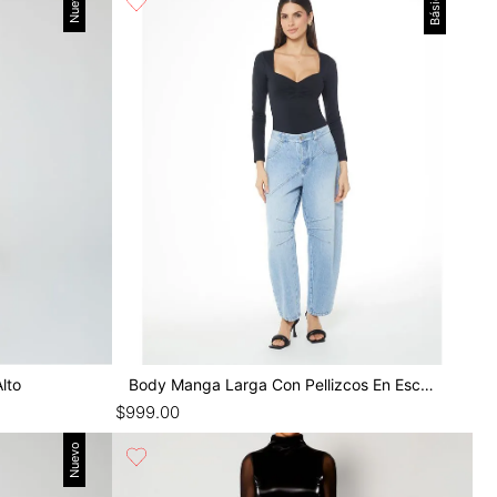
Nuevo
Básico
lto
Body Manga Larga Con Pellizcos En Escote
$
999
.
00
Nuevo