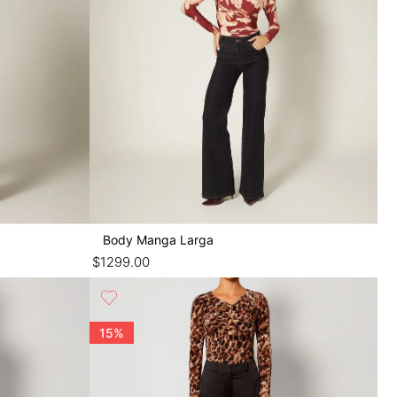
Body Manga Larga
$
1299
.
00
15%