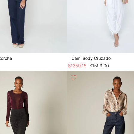
torche
Cami Body Cruzado
$
1359
.
15
$
1599
.
00