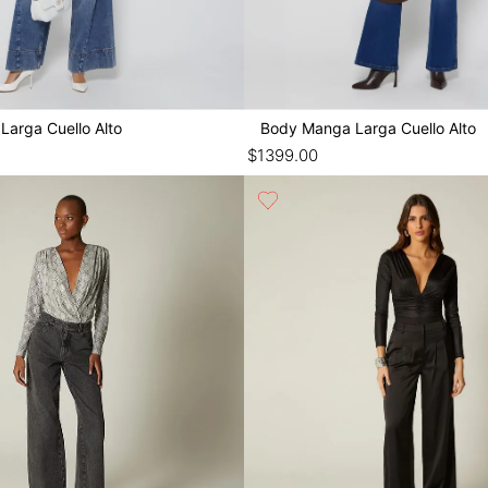
arga Cuello Alto
Body Manga Larga Cuello Alto
$
1399
.
00