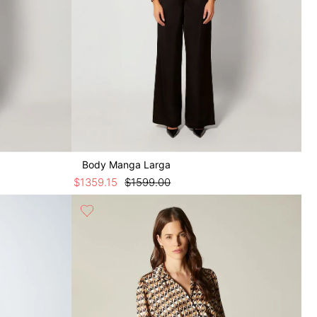
Body Manga Larga
$
1359
.
15
$
1599
.
00