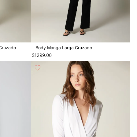
 Cruzado
Body Manga Larga Cruzado
$
1299
.
00