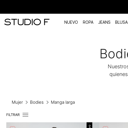
NUEVO
ROPA
JEANS
BLUSA
TÉRMINOS MÁS BUSCADOS
Bodi
1
.
vestidos
2
.
blusas
Nuestro
3
.
pantalon
quienes 
4
.
tiro alto
5
.
blazer
6
.
falda
Mujer
Bodies
Manga larga
7
.
body studio f
FILTRAR
8
.
short