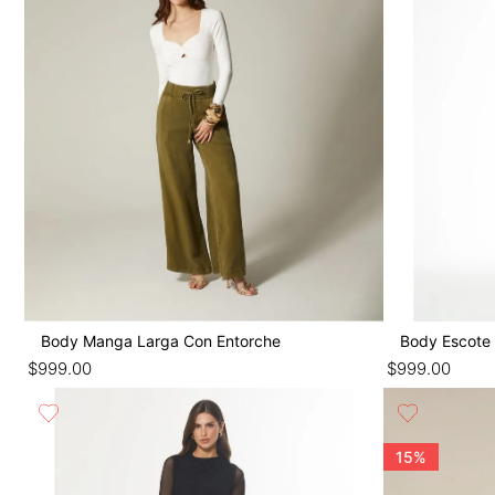
Body Manga Larga Con Entorche
Body Escote
$
999
.
00
$
999
.
00
15%