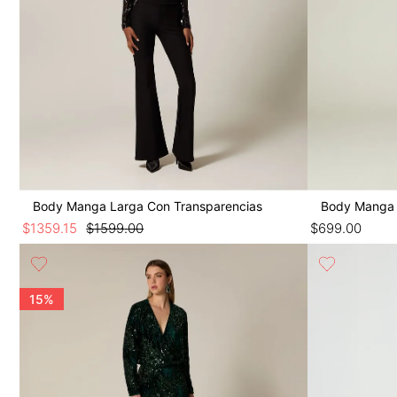
Body Manga Larga Con Transparencias
Body Manga
$
1359
.
15
$
1599
.
00
$
699
.
00
15%