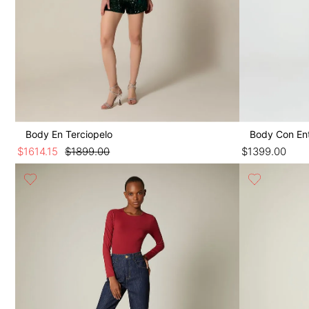
Body En Terciopelo
Body Con En
$
1614
.
15
$
1899
.
00
$
1399
.
00