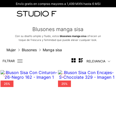
Envío gratis en compras mayores a 1,499 MXN hasta 6 MSI
TÉRMINOS MÁS BUSCADOS
1
.
vestidos
2
.
blusas
Blusones manga sisa
3
.
pantalon
Con su diseño amplio y fluido, estos
blusones manga sisa
ofrecen un
toque de frescura y feminidad que puede elevar cualquier look.
4
.
tiro alto
5
.
blazer
Mujer
Blusones
Manga sisa
6
.
falda
FILTRAR
RELEVANCIA
7
.
body studio f
8
.
short
25%
25%
9
.
botas
10
.
blusa