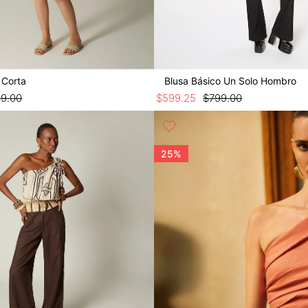
 Corta
Blusa Básico Un Solo Hombro
99
.
00
$
599
.
25
$
799
.
00
25%