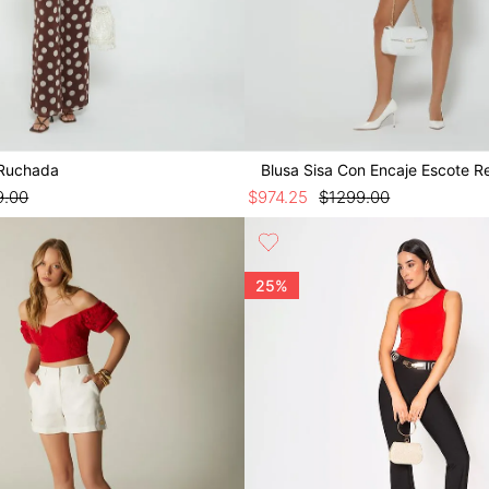
 Ruchada
Blusa Sisa Con Encaje Escote 
9
.
00
$
974
.
25
$
1299
.
00
25%