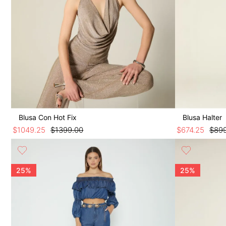
Blusa Con Hot Fix
Blusa Halter
$
1049
.
25
$
1399
.
00
$
674
.
25
$
89
25%
25%