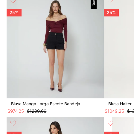
Nuevo
9
.
short
10
.
botas
25%
25%
Blusa Manga Larga Escote Bandeja
Blusa Halter
$
974
.
25
$
1299
.
00
$
1049
.
25
$
1