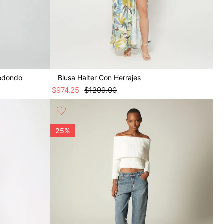
Redondo
Blusa Halter Con Herrajes
$
974
.
25
$
1299
.
00
25%