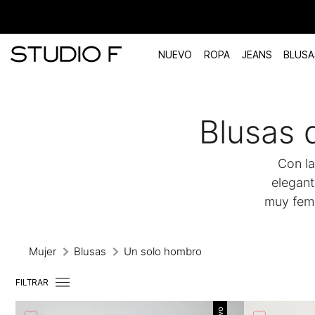
NUEVO
ROPA
JEANS
BLUSA
TÉRMINOS MÁS BUSCADOS
Blusas 
1
.
vestidos
2
.
blusas
Con l
3
.
pantalon
elegant
4
.
tiro alto
muy feme
5
.
blazer
6
.
falda
Mujer
Blusas
Un solo hombro
7
.
body studio f
FILTRAR
8
.
blusa