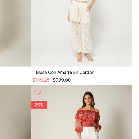
Blusa Con Amarre En Cordon
$
749
.
25
$
999
.
00
25%