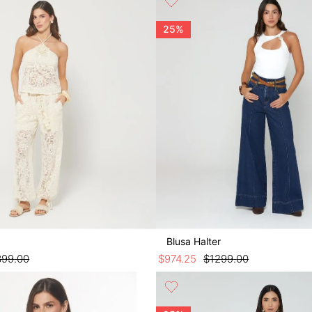
25%
Blusa Halter
399
.
00
$
974
.
25
$
1299
.
00