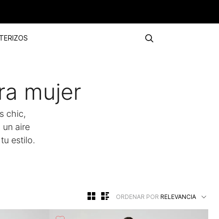
TERIZOS
ra mujer
s chic,
 un aire
u estilo.
ORDENAR POR
RELEVANCIA