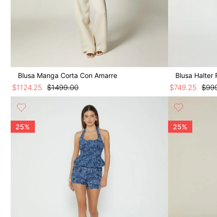
Blusa Manga Corta Con Amarre
Blusa Halter
$
1124
.
25
$
1499
.
00
$
749
.
25
$
99
25%
25%