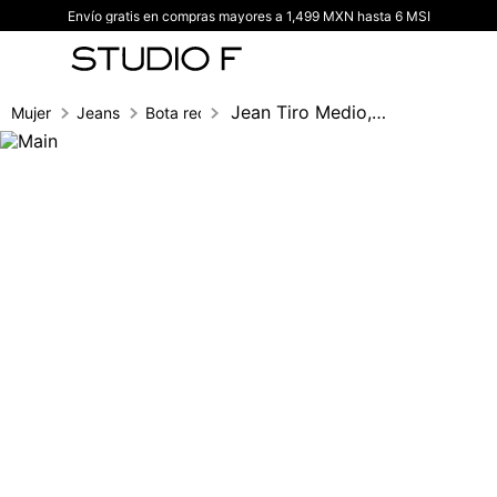
Envío gratis en compras mayores a 1,499 MXN hasta 6 MSI
TÉRMINOS MÁS BUSCADOS
1
.
vestidos
2
.
blusas
Jean Tiro Medio, Cinco Bolsillos, Cortes
Mujer
Jeans
Bota recta
3
.
pantalon
4
.
tiro alto
5
.
blazer
6
.
falda
7
.
body studio f
8
.
blusa
9
.
short
10
.
botas