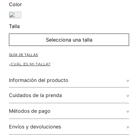
Color
Talla
Selecciona una talla
GUÍA DE TALLAS
¿CUÁL ES MI TALLA?
Información del producto
Composición: M12-Atlantis Muse
Cuidados de la prenda
Renueva Tu Look De Oficina Con Un Jean Bota Recta, Una
Blusa Camisera, Unas Bailarinas Y Un Blazer. ¡Luce Cómoda Y
Cuidados: no aplicar detergentes con blanqueadores o
Métodos de pago
A La Moda!
abrillantadores ópticos. puede dejar el tono por partes mas
blanco.
Tarjetas de crédito: Visa, Discover, Master Card y American
Envíos y devoluciones
Express.
No usar lejia