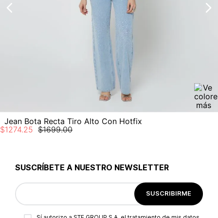
Jean Bota Recta Tiro Alto Con Hotfix
$
1274
.
25
$
1699
.
00
SUSCRÍBETE A NUESTRO NEWSLETTER
SUSCRIBIRME
Sí autorizo a STF GROUP S.A. el tratamiento de mis datos