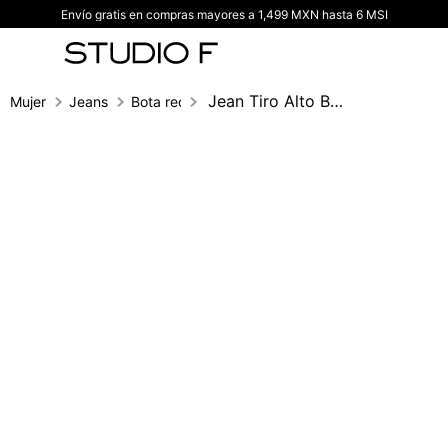
Envío gratis en compras mayores a 1,499 MXN hasta 6 MSI
TÉRMINOS MÁS BUSCADOS
1
.
vestidos
2
.
blusas
Jean Tiro Alto Bota Recta Cortes Bolsill
Mujer
Jeans
Bota recta
3
.
pantalon
4
.
tiro alto
5
.
blazer
6
.
falda
7
.
body studio f
8
.
short
9
.
blusa
10
.
botas