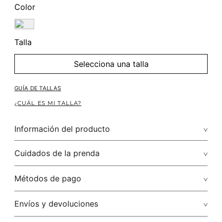
Color
Talla
Selecciona una talla
GUÍA DE TALLAS
¿CUÁL ES MI TALLA?
Información del producto
Composición: 100.00% ALGODÓN/COTTON
Cuidados de la prenda
Renueva tu look de oficina con un jean bota recta, una blusa
camisera, unas bailarinas y un blazer. ¡Luce cómoda y a la
No remojar. no retorcer / ni exprimir. el acabado rústico de
Métodos de pago
moda!
esta prenda hace parte del diseño
Tarjetas de crédito: Visa, Discover, Master Card y American
Envíos y devoluciones
No usar lejia
Express.