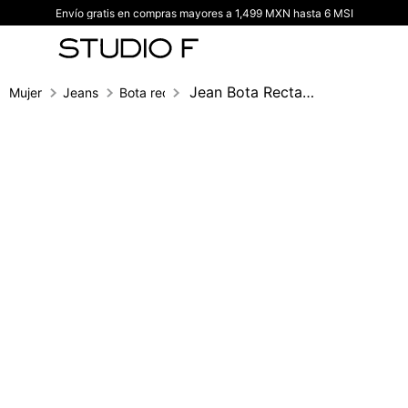
Envío gratis en compras mayores a 1,499 MXN hasta 6 MSI
TÉRMINOS MÁS BUSCADOS
1
.
vestidos
2
.
blusas
Jean Bota Recta, Cinco Bolsillos, Tiro A
Mujer
Jeans
Bota recta
3
.
pantalon
4
.
tiro alto
5
.
blazer
6
.
falda
7
.
body studio f
8
.
blusa
9
.
short
10
.
botas