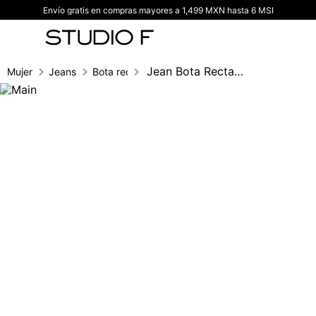
Envío gratis en compras mayores a 1,499 MXN hasta 6 MSI
TÉRMINOS MÁS BUSCADOS
1
.
vestidos
2
.
blusas
Jean Bota Recta, Tiro Alto, Cinco Bolsil
Mujer
Jeans
Bota recta
3
.
pantalon
4
.
tiro alto
5
.
blazer
6
.
falda
7
.
body studio f
8
.
short
9
.
botas
10
.
blusa