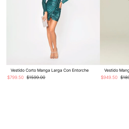
Vestido Corto Manga Larga Con Entorche
Vestido Man
$
799
.
50
$
1599
.
00
$
949
.
50
$
18