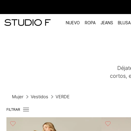
NUEVO
ROPA
JEANS
BLUSA
TÉRMINOS MÁS BUSCADOS
1
.
vestidos
2
.
blusas
Déjat
3
.
pantalon
cortos, 
4
.
tiro alto
5
.
blazer
Mujer
Vestidos
VERDE
6
.
falda
FILTRAR
7
.
body studio f
8
.
short