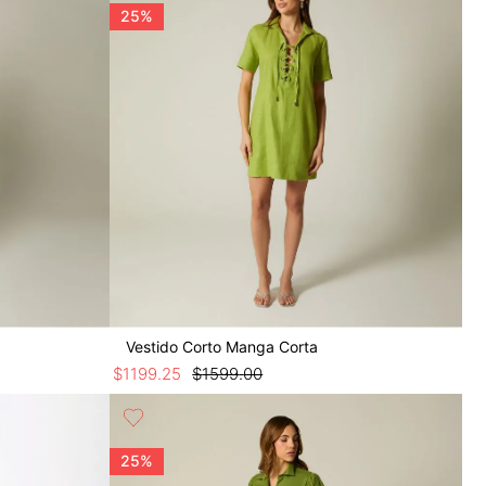
25%
Vestido Corto Manga Corta
$
1199
.
25
$
1599
.
00
25%