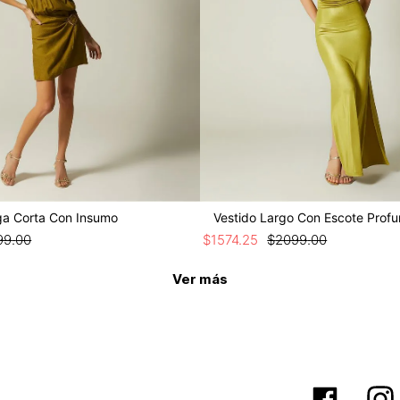
ga Corta Con Insumo
Vestido Largo Con Escote Prof
99
.
00
$
1574
.
25
$
2099
.
00
Ver más