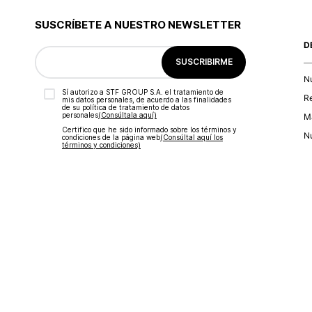
SUSCRÍBETE A NUESTRO NEWSLETTER
D
SUSCRIBIRME
N
Sí autorizo a STF GROUP S.A. el tratamiento de
R
mis datos personales, de acuerdo a las finalidades
de su política de tratamiento de datos
personales‎
(Consúltala aquí)
Ma
Certifico que he sido informado sobre los términos y
Nu
condiciones de la página web‎
(Consúltal aquí los
términos y condiciones)