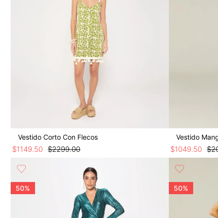
Vestido Corto Con Flecos
$
1149
.
50
$
2299
.
00
$
1049
.
50
$
2
50%
50%