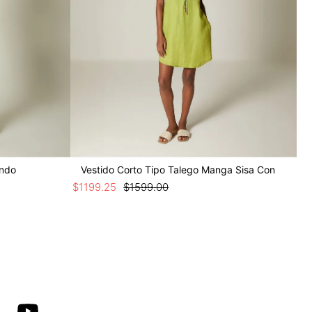
undo
Vestido Corto Tipo Talego Manga Sisa Con
$
1199
.
25
$
1599
.
00