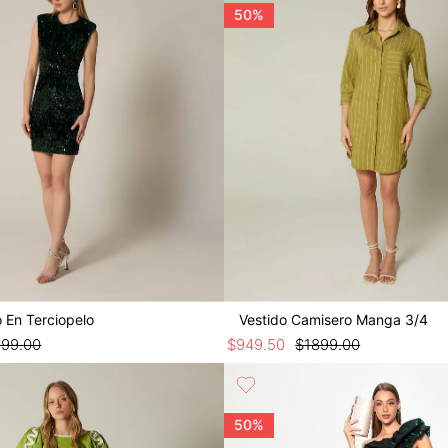
50%
o En Terciopelo
Vestido Camisero Manga 3/4
899
.
00
$
949
.
50
$
1899
.
00
50%