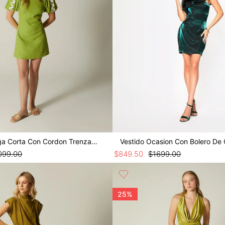
Vestido Manga Corta Con Cordon Trenzado
Vestido Ocasion Con Bolero De 
099
.
00
$
849
.
50
$
1699
.
00
25%