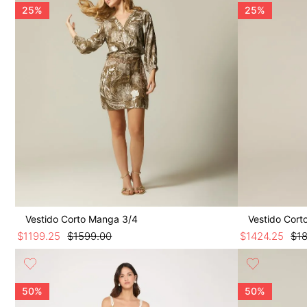
9
.
botas
25%
25%
10
.
blusa
Vestido Corto Manga 3/4
Vestido Cort
$
1199
.
25
$
1599
.
00
$
1424
.
25
$
1
50%
50%