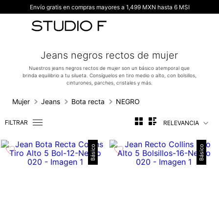
Envío gratis en compras mayores a 1,499 MXN hasta 6 MSI
TÉRMINOS MÁS BUSCADOS
1
.
vestidos
2
.
blusas
Jeans negros rectos de mujer
3
.
pantalon
Nuestros jeans negros rectos de mujer son un básico atemporal que
brinda equilibrio a tu silueta. Consíguelos en tiro medio o alto, con bolsillos,
4
.
tiro alto
cinturones, parches, cristales y más.
5
.
blazer
Mujer
Jeans
Bota recta
NEGRO
6
.
falda
FILTRAR
RELEVANCIA
7
.
body studio f
8
.
short
Básico
Básico
9
.
botas
10
.
blusa