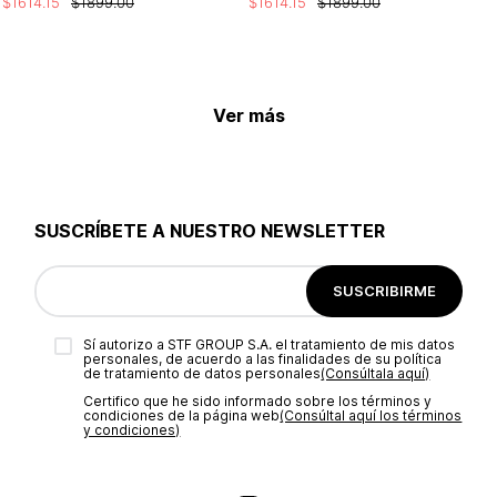
$
1614
.
15
$
1899
.
00
$
1614
.
15
$
1899
.
00
Ver más
SUSCRÍBETE A NUESTRO NEWSLETTER
SUSCRIBIRME
Sí autorizo a STF GROUP S.A. el tratamiento de mis datos
personales, de acuerdo a las finalidades de su política
de tratamiento de datos personales‎
(Consúltala aquí)
Certifico que he sido informado sobre los términos y
condiciones de la página web‎
(Consúltal aquí los términos
y condiciones)