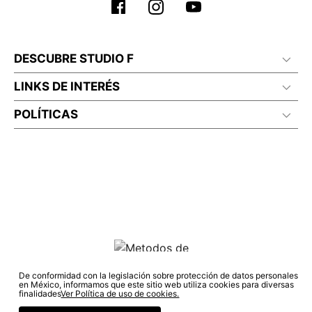
DESCUBRE STUDIO F
LINKS DE INTERÉS
POLÍTICAS
De conformidad con la legislación sobre protección de datos personales
en México, informamos que este sitio web utiliza cookies para diversas
© COPYRIGHT 2022 STUDIO F. TODOS LOS DERECHOS RESERVADOS.
finalidades
Ver Política de uso de cookies.