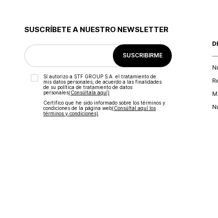
SUSCRÍBETE A NUESTRO NEWSLETTER
D
SUSCRIBIRME
N
Sí autorizo a STF GROUP S.A. el tratamiento de
R
mis datos personales, de acuerdo a las finalidades
de su política de tratamiento de datos
personales‎
(Consúltala aquí)
Ma
Certifico que he sido informado sobre los términos y
Nu
condiciones de la página web‎
(Consúltal aquí los
términos y condiciones)