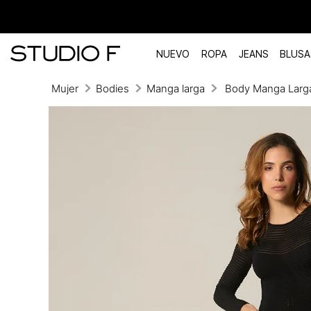
NUEVO
ROPA
JEANS
BLUSA
Mujer
Bodies
Manga larga
Body Manga Larga
TÉRMINOS MÁS BUSCADOS
1
.
vestidos
2
.
blusas
3
.
pantalon
4
.
tiro alto
5
.
blazer
6
.
falda
7
.
body studio f
8
.
short