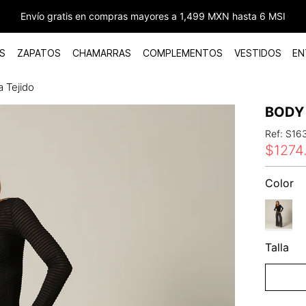
Envío gratis en compras mayores a 1,499 MXN hasta 6 MSI
S
ZAPATOS
CHAMARRAS
COMPLEMENTOS
VESTIDOS
EN
 Tejido
BODY
Ref
:
S16
$
1274
Color
Talla