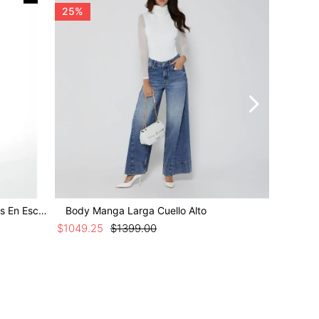
25%
25%
Body Manga Larga Con Pellizcos En Escote
Body Manga Larga Cuello Alto
Body Ma
$
1049
.
25
$
1399
.
00
$
749
.
25