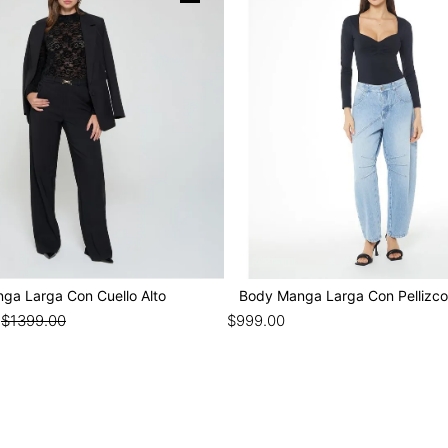
ga Larga Con Cuello Alto
$
1399
.
00
$
999
.
00