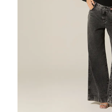
9
.
blusa
10
.
botas