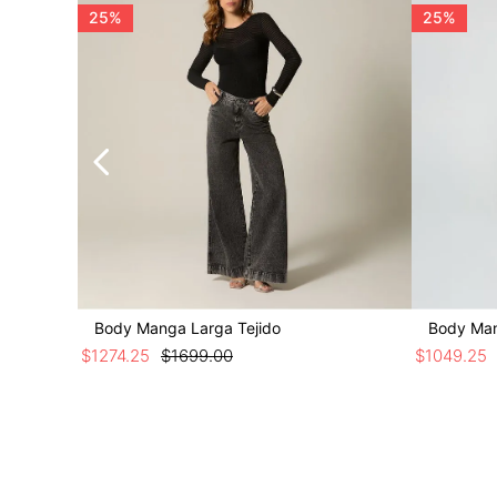
25%
25%
Body Manga Larga Tejido
Body Man
$
1274
.
25
$
1699
.
00
$
1049
.
25