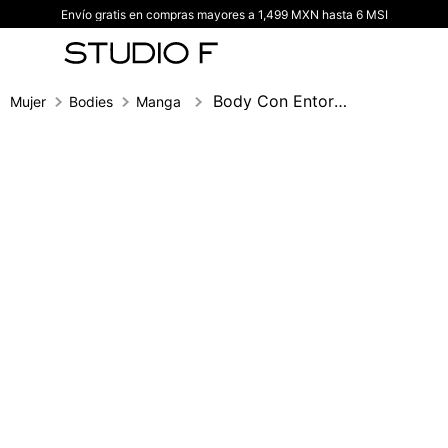
Envío gratis en compras mayores a 1,499 MXN hasta 6 MSI
TÉRMINOS MÁS BUSCADOS
1
.
vestidos
2
.
blusas
Body Con Entorche
Mujer
Bodies
Manga larga
3
.
pantalon
4
.
tiro alto
5
.
blazer
6
.
falda
7
.
body studio f
8
.
blusa
9
.
short
10
.
botas