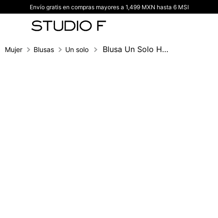
Envío gratis en compras mayores a 1,499 MXN hasta 6 MSI
TÉRMINOS MÁS BUSCADOS
1
.
vestidos
2
.
blusas
Blusa Un Solo Hombro Con Pliegues
Mujer
Blusas
Un solo hombro
3
.
pantalon
4
.
tiro alto
5
.
blazer
6
.
falda
7
.
body studio f
8
.
short
9
.
blusa
10
.
botas