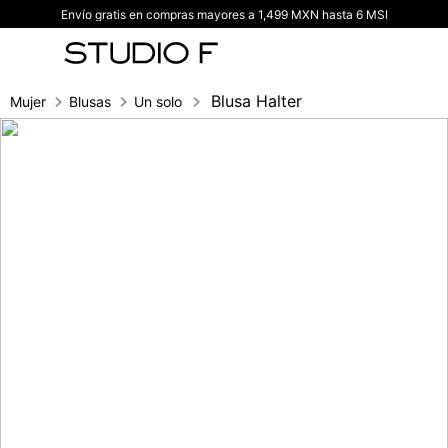
Envío gratis en compras mayores a 1,499 MXN hasta 6 MSI
TÉRMINOS MÁS BUSCADOS
1
.
vestidos
2
.
blusas
Blusa Halter
Mujer
Blusas
Un solo hombro
3
.
pantalon
4
.
tiro alto
5
.
blazer
6
.
falda
7
.
body studio f
8
.
blusa
9
.
short
10
.
botas