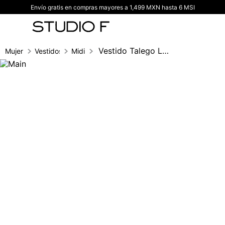
Envío gratis en compras mayores a 1,499 MXN hasta 6 MSI
TÉRMINOS MÁS BUSCADOS
1
.
vestidos
2
.
blusas
Vestido Talego Largo
Mujer
Vestidos
Midi
3
.
pantalon
4
.
tiro alto
5
.
blazer
6
.
falda
7
.
body studio f
8
.
short
9
.
botas
10
.
blusa