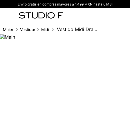
Envío gratis en compras mayores a 1,499 MXN hasta 6 MSI
TÉRMINOS MÁS BUSCADOS
1
.
vestidos
2
.
blusas
Vestido Midi Drapeado Un Hombro
Mujer
Vestidos
Midi
3
.
pantalon
4
.
tiro alto
5
.
blazer
6
.
falda
7
.
body studio f
8
.
short
9
.
blusa
10
.
botas