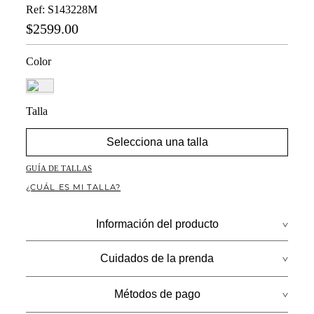
Ref
:
S143228M
$
2599
.
00
Color
Talla
Selecciona una talla
GUÍA DE TALLAS
¿CUÁL ES MI TALLA?
Información del producto
Composición: M11-Napoles Garden
Cuidados de la prenda
Los Vestidos Largos Son Una Prenda Infantable En El Fondo De Tu
Lavar a mano por separado / no dejar en remojo / no retorcer / no
Armario. Combínalo Con Un Cinturon Y Unas Botas Media Caña,
Métodos de pago
planchar con vapor puede causar daño irreversible
Ideal Para Tu Día A Día. ¡Déjate Sorprender!
Mostrar más