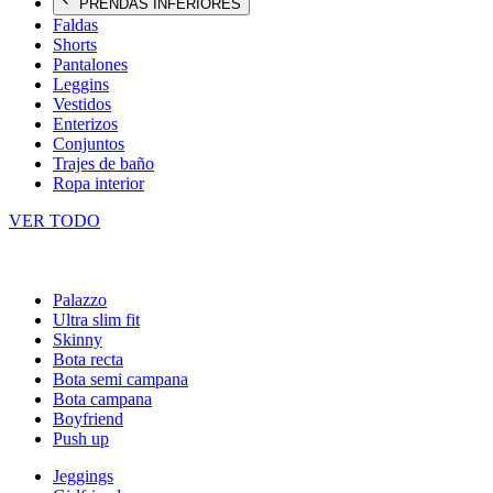
PRENDAS INFERIORES
Faldas
Shorts
Pantalones
Leggins
Vestidos
Enterizos
Conjuntos
Trajes de baño
Ropa interior
VER TODO
Palazzo
Ultra slim fit
Skinny
Bota recta
Bota semi campana
Bota campana
Boyfriend
Push up
Jeggings