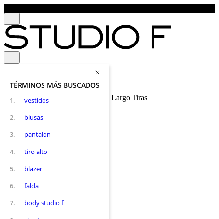
TÉRMINOS MÁS BUSCADOS
Vestido Largo Tiras
Mujer
Vestidos
Largo
1
.
vestidos
2
.
blusas
3
.
pantalon
4
.
tiro alto
5
.
blazer
6
.
falda
7
.
body studio f