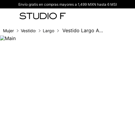
Envío gratis en compras mayores a 1,499 MXN hasta 6 MSI
TÉRMINOS MÁS BUSCADOS
1
.
vestidos
2
.
blusas
Vestido Largo Asimetrico
Mujer
Vestidos
Largo
3
.
pantalon
4
.
tiro alto
5
.
blazer
6
.
falda
7
.
body studio f
8
.
short
9
.
blusa
10
.
botas