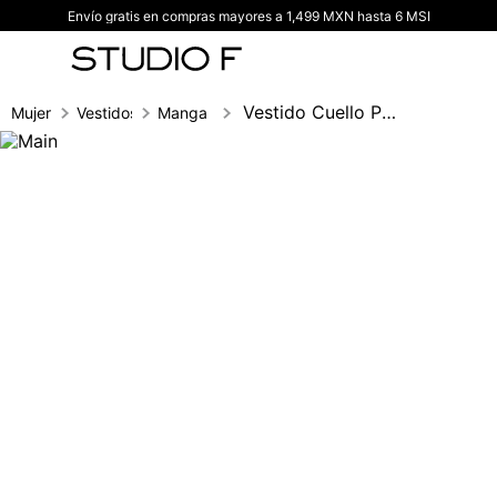
Envío gratis en compras mayores a 1,499 MXN hasta 6 MSI
TÉRMINOS MÁS BUSCADOS
1
.
vestidos
2
.
blusas
Vestido Cuello Polo Manga 3/4
Mujer
Vestidos
Manga 3/4
3
.
pantalon
4
.
tiro alto
5
.
blazer
6
.
falda
7
.
body studio f
8
.
short
9
.
blusa
10
.
botas