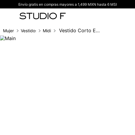
Envío gratis en compras mayores a 1,499 MXN hasta 6 MSI
TÉRMINOS MÁS BUSCADOS
1
.
vestidos
2
.
blusas
Vestido Corto Estraple, Con Cinturon
Mujer
Vestidos
Midi
3
.
pantalon
4
.
tiro alto
5
.
blazer
6
.
falda
7
.
body studio f
8
.
short
9
.
botas
10
.
blusa