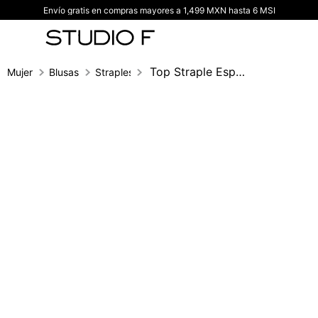
Envío gratis en compras mayores a 1,499 MXN hasta 6 MSI
TÉRMINOS MÁS BUSCADOS
1
.
vestidos
2
.
blusas
Top Straple Espalda De Anudar
Mujer
Blusas
Strapless
3
.
pantalon
4
.
tiro alto
5
.
blazer
6
.
falda
7
.
body studio f
8
.
blusa
9
.
short
10
.
botas