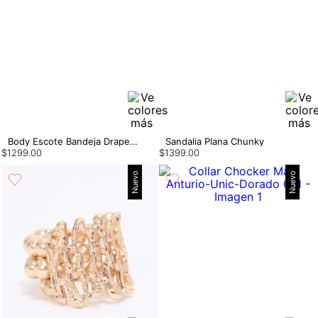
Body Escote Bandeja Drapeada
Sandalia Plana Chunky
$
1299
.
00
$
1399
.
00
Nuevo
Nuevo