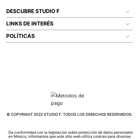
DESCUBRE STUDIO F
LINKS DE INTERÉS
POLÍTICAS
© COPYRIGHT 2022 STUDIO F. TODOS LOS DERECHOS RESERVADOS.
De conformidad con la legislación sobre protección de datos personales
en México, informamos que este sitio web utiliza cookies para diversas