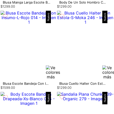
Blusa Manga Larga Escote Bandeja
Body De Un Solo Hombro Con Entorche
$
1299
.
00
$
1299
.
00
Nuevo
Nuevo
Blusa Escote Bandeja Con Insumo
Blusa Cuello Halter Con Estola
$
1599
.
00
$
1299
.
00
Nuevo
Nuevo