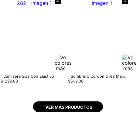
Camisera Sisa Con Elastico
Sombrero Cordon Dijes Marinos
$
1299
.
00
$
599
.
00