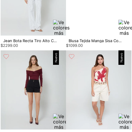
Jean Bota Recta Tiro Alto Con Cristales
Blusa Tejida Manga Sisa Con Botones
$
2299
.
00
$
1099
.
00
Nuevo
Nuevo