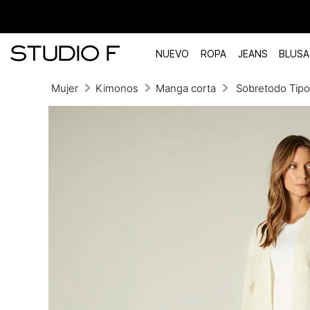
NUEVO
ROPA
JEANS
BLUSA
Mujer
Kimonos
Manga corta
Sobretodo Tip
TÉRMINOS MÁS BUSCADOS
1
.
vestidos
2
.
blusas
3
.
pantalon
4
.
tiro alto
5
.
blazer
6
.
falda
7
.
body studio f
8
.
short