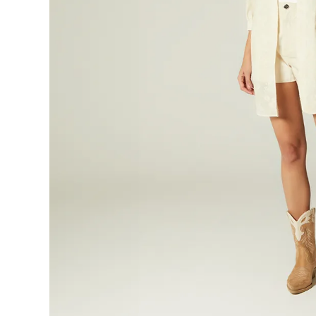
9
.
botas
10
.
blusa