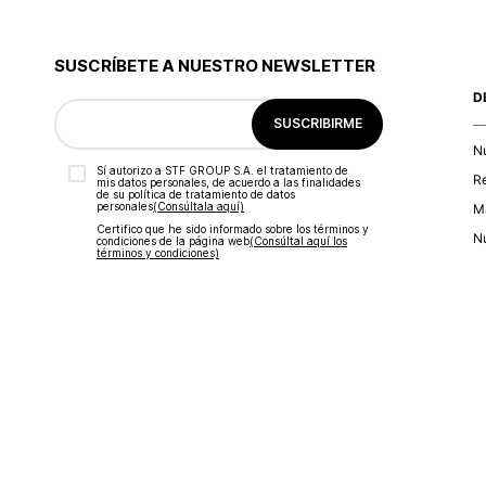
SUSCRÍBETE A NUESTRO NEWSLETTER
D
SUSCRIBIRME
N
Sí autorizo a STF GROUP S.A. el tratamiento de
R
mis datos personales, de acuerdo a las finalidades
de su política de tratamiento de datos
personales‎
(Consúltala aquí)
Ma
Certifico que he sido informado sobre los términos y
Nu
condiciones de la página web‎
(Consúltal aquí los
términos y condiciones)