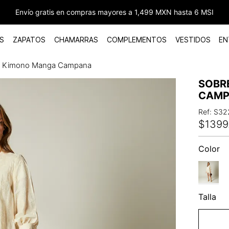
Envío gratis en compras mayores a 1,499 MXN hasta 6 MSI
S
ZAPATOS
CHAMARRAS
COMPLEMENTOS
VESTIDOS
EN
o Kimono Manga Campana
SOBR
CAMP
Ref
:
S32
$
1399
Color
Talla