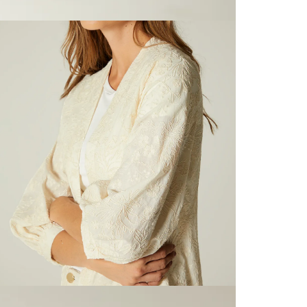
servicio
S
página 
Cliente'...
N
Devoluci
el mismo 
L
empaque 
no se vea
transport