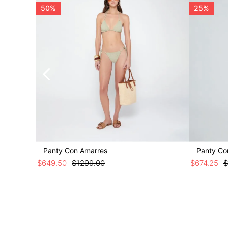
50%
25%
Panty Con Amarres
Panty Co
$
649
.
50
$
1299
.
00
$
674
.
25
$