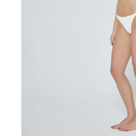
9
.
blusa
10
.
botas