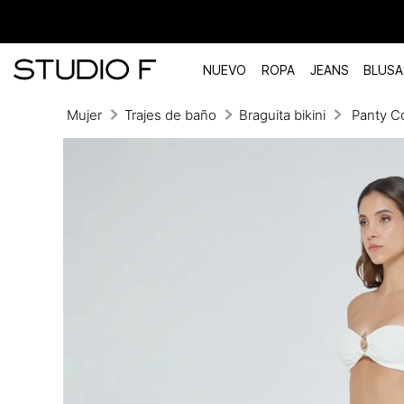
NUEVO
ROPA
JEANS
BLUSA
Mujer
Trajes de baño
Braguita bikini
Panty C
TÉRMINOS MÁS BUSCADOS
1
.
vestidos
2
.
blusas
3
.
pantalon
4
.
tiro alto
5
.
blazer
6
.
falda
7
.
body studio f
8
.
short