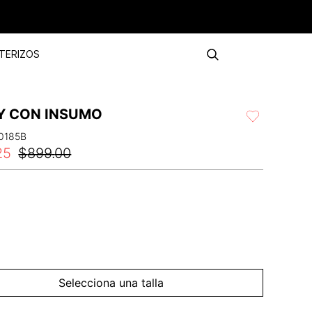
TERIZOS
Y CON INSUMO
0185B
25
$
899
.
00
Selecciona una talla