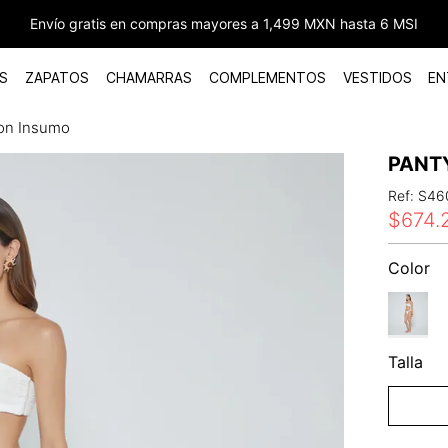
Envío gratis en compras mayores a 1,499 MXN hasta 6 MSI
S
ZAPATOS
CHAMARRAS
COMPLEMENTOS
VESTIDOS
EN
on Insumo
PANT
Ref
:
S46
$
674
.
Color
Talla