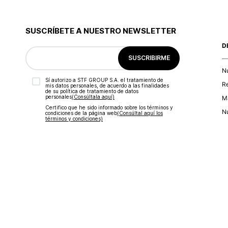
SUSCRÍBETE A NUESTRO NEWSLETTER
D
SUSCRIBIRME
N
Sí autorizo a STF GROUP S.A. el tratamiento de
R
mis datos personales, de acuerdo a las finalidades
de su política de tratamiento de datos
personales‎
(Consúltala aquí)
Ma
Certifico que he sido informado sobre los términos y
Nu
condiciones de la página web‎
(Consúltal aquí los
términos y condiciones)