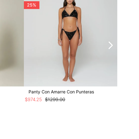
25%
25%
Panty Con Amarre Con Punteras
Panty C
$
974
.
25
$
1299
.
00
$
1199
.
25