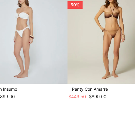
50%
n Insumo
Panty Con Amarre
899
.
00
$
449
.
50
$
899
.
00