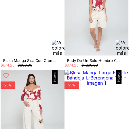
Blusa Manga Sisa Con Cremallera Frontal
Body De Un Solo Hombro Con Entorche
$
674
.
25
$
899
.
00
$
974
.
25
$
1299
.
00
Nuevo
Nuevo
25%
25%