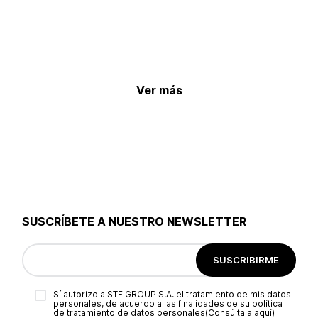
Ver más
SUSCRÍBETE A NUESTRO NEWSLETTER
SUSCRIBIRME
Sí autorizo a STF GROUP S.A. el tratamiento de mis datos
personales, de acuerdo a las finalidades de su política
de tratamiento de datos personales‎
(Consúltala aquí)