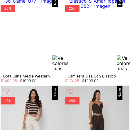
Nuevo
Nuevo
25%
25%
Bota Caña Media Western
Camisera Sisa Con Elastico
$
1499
.
25
$
1999
.
00
$
974
.
25
$
1299
.
00
Nuevo
Nuevo
25%
25%