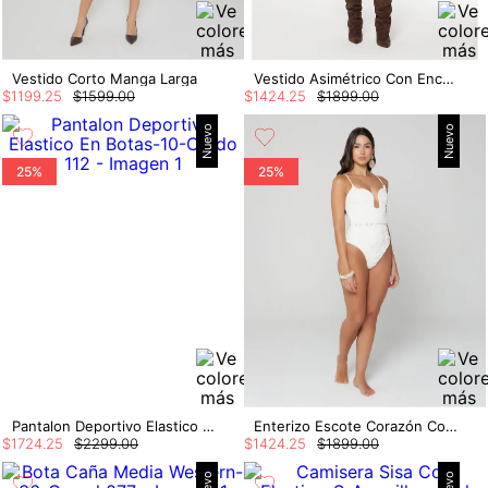
Vestido Corto Manga Larga
Vestido Asimétrico Con Encaje
$
1199
.
25
$
1599
.
00
$
1424
.
25
$
1899
.
00
Nuevo
Nuevo
25%
25%
Pantalon Deportivo Elastico En Botas
Enterizo Escote Corazón Con Insumo
$
1724
.
25
$
2299
.
00
$
1424
.
25
$
1899
.
00