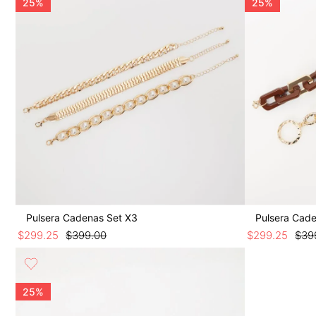
25%
25%
Pulsera Cadenas Set X3
Pulsera Cade
$
299
.
25
$
399
.
00
$
299
.
25
$
39
25%