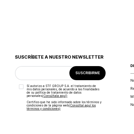
¿Buscas un
set de pulseras
que complemente tus outfits?
También puedes encontrar modelos un poco más audaces
dorado.
Haz tus mejores combinaciones con nuestras
pulseras 
Además, las
pulseras de moda para mujer
representan 
gratis por compras superiores a 1,499MX!
SUSCRÍBETE A NUESTRO NEWSLETTER
D
SUSCRIBIRME
N
Sí autorizo a STF GROUP S.A. el tratamiento de
R
mis datos personales, de acuerdo a las finalidades
de su política de tratamiento de datos
personales‎
(Consúltala aquí)
Ma
Certifico que he sido informado sobre los términos y
Nu
condiciones de la página web‎
(Consúltal aquí los
términos y condiciones)