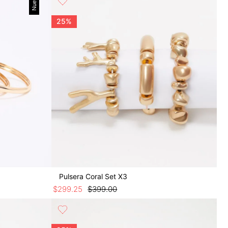
Nuevo
25%
Pulsera Coral Set X3
$
299
.
25
$
399
.
00