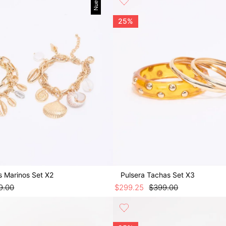
Nuevo
25%
es Marinos Set X2
Pulsera Tachas Set X3
9
.
00
$
299
.
25
$
399
.
00