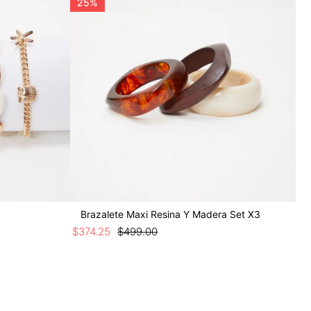
25%
Brazalete Maxi Resina Y Madera Set X3
$
374
.
25
$
499
.
00