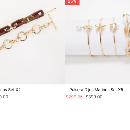
25%
nas Set X2
Pulsera Dijes Marinos Set X5
9
.
00
$
299
.
25
$
399
.
00