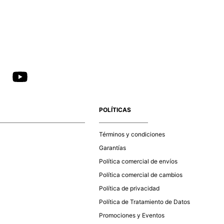
 y otros elementos que resaltan tu belleza femenina.
abones, cadenas y fabricados en un poderoso color
ciador de tus looks en una especie de marca personal.
dad. ¡Encuéntralas en Studio F México y recibe envíos
POLÍTICAS
Términos y condiciones
Garantías
Política comercial de envíos
Política comercial de cambios
Política de privacidad
Política de Tratamiento de Datos
Promociones y Eventos