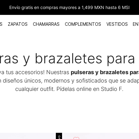
Envío gratis en compras mayores a 1,499 MXN hasta 6 MSI
S
ZAPATOS
CHAMARRAS
COMPLEMENTOS
VESTIDOS
EN
ras y brazaletes para
a tus accesorios! Nuestras
pulseras y brazaletes pa
n diseños únicos, modernos y sofisticados que se ada
cualquier outfit. Pídelas online en Studio F.