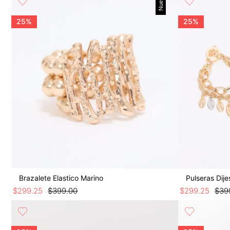
Nuevo
9
.
short
10
.
botas
25%
25%
Brazalete Elastico Marino
Pulseras Dij
$
299
.
25
$
399
.
00
$
299
.
25
$
39