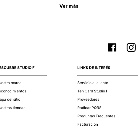
 Explora y encuéntralos con dijes, esferas, corazones, cristales
Ver más
 y llamativos, como los
brazaletes de mujer
con cristales, esl
elegantes para mujer
, añadiendo valor como un carácter diferen
un regalo perfecto que destacan la autoexpresión y la individuali
ESCUBRE STUDIO F
LINKS DE INTERÉS
uestra marca
Servicio al cliente
econocimientos
Ten Card Studio F
pa del sitio
Proveedores
estras tiendas
Radicar PQRS
Preguntas Frecuentes
Facturación