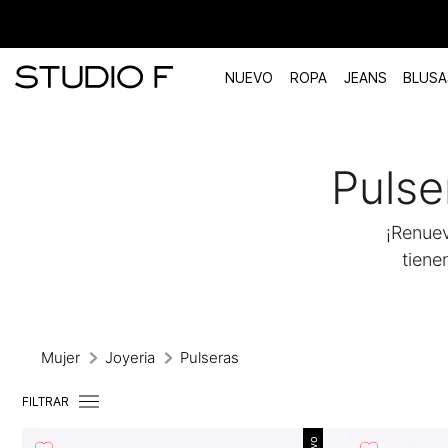
NUEVO
ROPA
JEANS
BLUSA
TÉRMINOS MÁS BUSCADOS
Pulse
1
.
vestidos
2
.
blusas
¡Renuev
3
.
pantalon
tiene
4
.
tiro alto
5
.
blazer
6
.
falda
Mujer
Joyeria
Pulseras
7
.
body studio f
FILTRAR
8
.
blusa