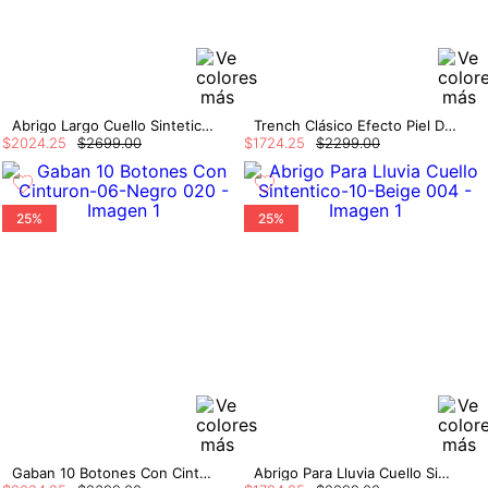
Abrigo Largo Cuello Sintetico Y Cinturon
Trench Clásico Efecto Piel De Serpiente
$
2024
.
25
$
2699
.
00
$
1724
.
25
$
2299
.
00
25%
25%
Gaban 10 Botones Con Cinturon
Abrigo Para Lluvia Cuello Sintentico