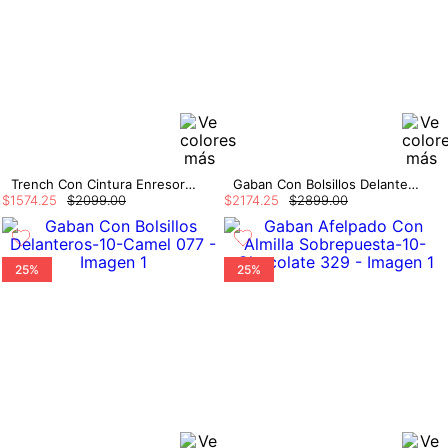
Trench Con Cintura Enresortada
Gaban Con Bolsillos Delanteros
$
1574
.
25
$
2099
.
00
$
2174
.
25
$
2899
.
00
25%
25%