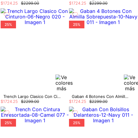
$
1724
.
25
$
2299
.
00
$
1724
.
25
$
2299
.
00
25%
25%
Trench Largo Clasico Con Cinturon
Gaban 4 Botones Con Almilla Sobrepuesta
$
1724
.
25
$
2299
.
00
$
1724
.
25
$
2299
.
00
25%
25%