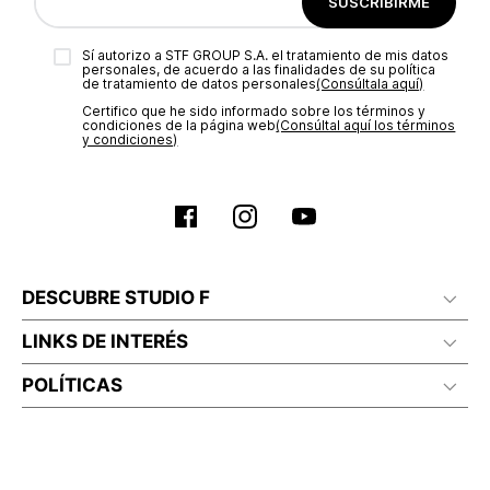
SUSCRIBIRME
Si eres una amante de moda que busca brillar con cada uno de sus atuendos, los
Sí autorizo a STF GROUP S.A. el tratamiento de mis datos
abrigos manga tres cuartos para mujer
de Studio F tienen el toque de
personales, de acuerdo a las finalidades de su política
glamour que necesitas.
de tratamiento de datos personales‎
(Consúltala aquí)
Certifico que he sido informado sobre los términos y
condiciones de la página web‎
(Consúltal aquí los términos
y condiciones)
DESCUBRE STUDIO F
LINKS DE INTERÉS
POLÍTICAS