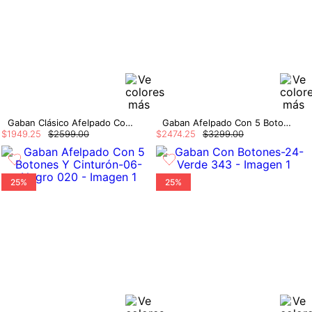
Gaban Clásico Afelpado Con 3 Botones
Gaban Afelpado Con 5 Botones Y Cinturón
$
1949
.
25
$
2599
.
00
$
2474
.
25
$
3299
.
00
25%
25%