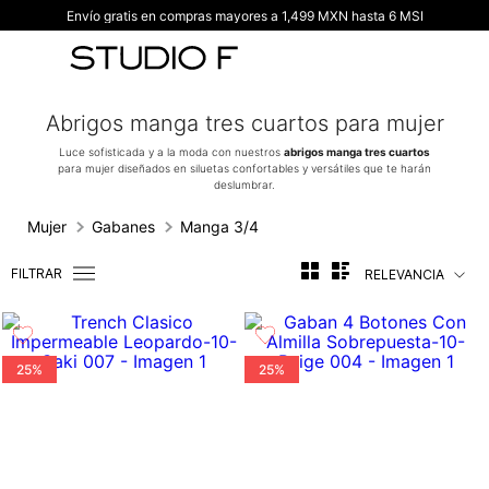
Envío gratis en compras mayores a 1,499 MXN hasta 6 MSI
TÉRMINOS MÁS BUSCADOS
1
.
vestidos
2
.
blusas
Abrigos manga tres cuartos para mujer
3
.
pantalon
Luce sofisticada y a la moda con nuestros
abrigos manga tres cuartos
para mujer diseñados en siluetas confortables y versátiles que te harán
4
.
tiro alto
deslumbrar.
5
.
blazer
Mujer
Gabanes
Manga 3/4
6
.
falda
FILTRAR
RELEVANCIA
7
.
body studio f
8
.
blusa
9
.
short
25%
25%
10
.
botas