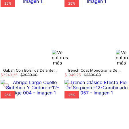
25%
25%
Gaban Con Bolsillos Delanteros
Trench Coat Monograma De Cuadros
$
2249
.
25
$
2999
.
00
$
1949
.
25
$
2599
.
00
25%
25%