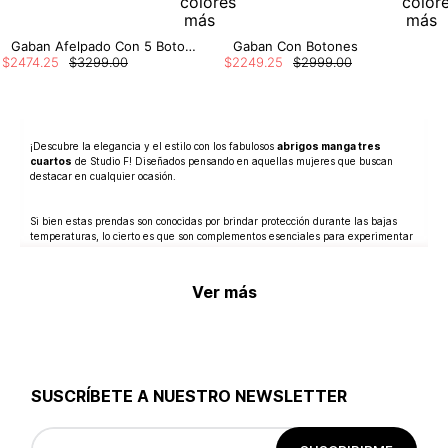
Gaban Afelpado Con 5 Botones Y Cinturón
Gaban Con Botones
$
2474
.
25
$
3299
.
00
$
2249
.
25
$
2999
.
00
¡Descubre la elegancia y el estilo con los fabulosos
abrigos manga tres
cuartos
de Studio F! Diseñados pensando en aquellas mujeres que buscan
destacar en cualquier ocasión.
Si bien estas prendas son conocidas por brindar protección durante las bajas
temperaturas, lo cierto es que son complementos esenciales para experimentar
el mix and match. Pues, nos permiten incorporar en nuestros outfits diferentes
texturas y patrones que le den un upgrade.
Ver más
La característica principal de estos
abrigos
es la longitud de sus mangas, las
cuales llegan hasta la mitad del antebrazo. ¿Por qué las hace especiales?
básicamente por su capacidad de estilizar en cuestión de segundos tu silueta,
haciéndote ver mucho más sofisticada.
SUSCRÍBETE A NUESTRO NEWSLETTER
En nuestro amplio catálogo de opciones, verás gabanes en paño con cuellos
afelpados y cinturones que ayudan a enmarcar tu cintura. Además, son prendas
que destacan por su durabilidad, resistencia y confort; cualidades importantes a
la hora de crear looks memorables.