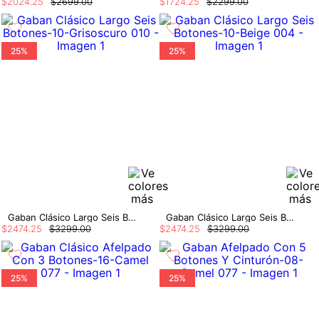
$
2024
.
25
$
2699
.
00
$
1724
.
25
$
2299
.
00
25%
25%
Gaban Clásico Largo Seis Botones
Gaban Clásico Largo Seis Botones
$
2474
.
25
$
3299
.
00
$
2474
.
25
$
3299
.
00
25%
25%