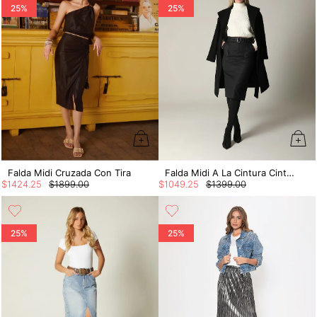
25%
25%
Falda Midi Cruzada Con Tira
Falda Midi A La Cintura Cinturon Para Mu
$
1424
.
25
$
1899
.
00
$
1049
.
25
$
1399
.
00
25%
25%