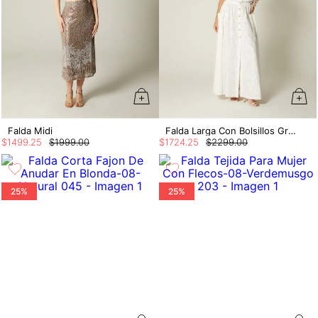
Falda Midi
Falda Larga Con Bolsillos Grandes
$
1499
.
25
$
1999
.
00
$
1724
.
25
$
2299
.
00
25%
25%