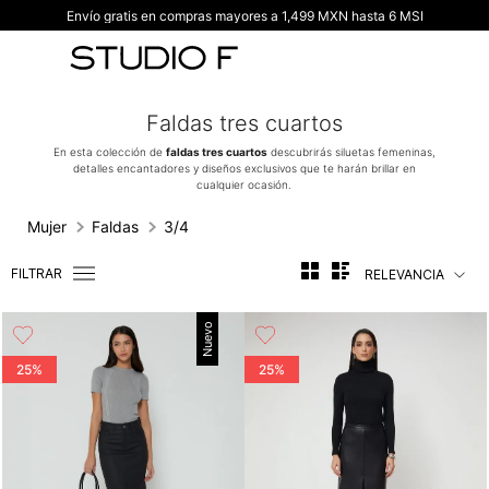
Envío gratis en compras mayores a 1,499 MXN hasta 6 MSI
TÉRMINOS MÁS BUSCADOS
1
.
vestidos
2
.
blusas
Faldas tres cuartos
3
.
pantalon
En esta colección de
faldas tres cuartos
descubrirás siluetas femeninas,
detalles encantadores y diseños exclusivos que te harán brillar en
4
.
tiro alto
cualquier ocasión.
5
.
blazer
Mujer
Faldas
3/4
6
.
falda
FILTRAR
RELEVANCIA
7
.
body studio f
8
.
blusa
Nuevo
9
.
short
25%
25%
10
.
botas