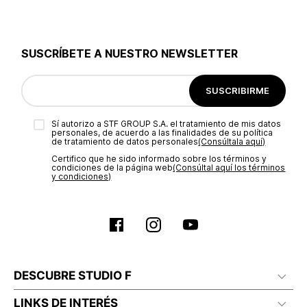
Con respecto a su diseño, estas prendas destacan por sus boleros, cortes
asimétricos , múltiples bolsillos y muchos otros detalles que le añaden un toque
de autenticidad a cada falda. Además, vienen en variedad de tonalidades y
estampados triunfadores que te harán destacar.
SUSCRÍBETE A NUESTRO NEWSLETTER
Studio F redefinirá tus outfits, ofreciendo
faldas tres cuartos
de moda con las
cuales puedes expresar tu esencia. ¡Estás a un clic de lograrlo!
SUSCRIBIRME
Sí autorizo a STF GROUP S.A. el tratamiento de mis datos
personales, de acuerdo a las finalidades de su política
de tratamiento de datos personales‎
(Consúltala aquí)
Certifico que he sido informado sobre los términos y
condiciones de la página web‎
(Consúltal aquí los términos
y condiciones)
DESCUBRE STUDIO F
LINKS DE INTERÉS