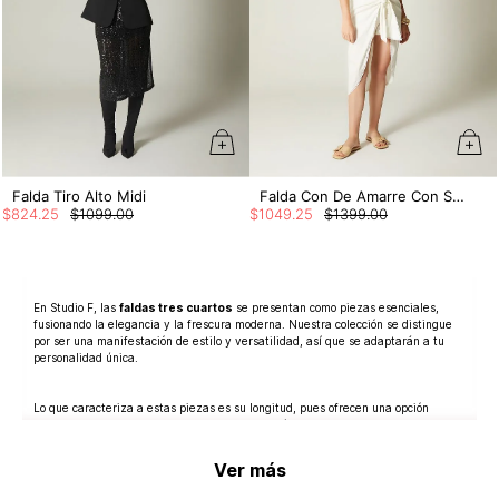
Falda Tiro Alto Midi
Falda Con De Amarre Con Short Interno
$
824
.
25
$
1099
.
00
$
1049
.
25
$
1399
.
00
En Studio F, las
faldas tres cuartos
se presentan como piezas esenciales,
fusionando la elegancia y la frescura moderna. Nuestra colección se distingue
por ser una manifestación de estilo y versatilidad, así que se adaptarán a tu
personalidad única.
Lo que caracteriza a estas piezas es su longitud, pues ofrecen una opción
intermedia entre las faldas largas y cortas. Así que, son perfectas para diversas
ocasiones; ya sea un día en la oficina o una tarde casual con amigas, sin duda,
una elección ideal para quienes tienen un estilo de vida dinámico.
Ver más