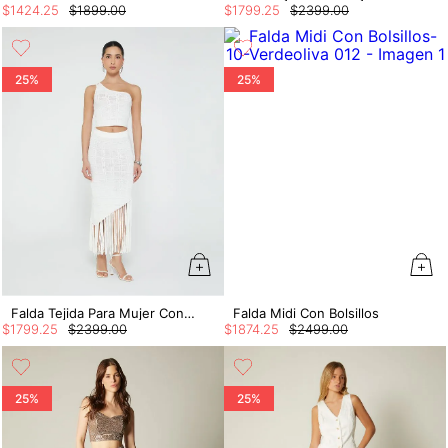
$
1424
.
25
$
1899
.
00
$
1799
.
25
$
2399
.
00
25%
25%
Falda Tejida Para Mujer Con Flecos
Falda Midi Con Bolsillos
$
1799
.
25
$
2399
.
00
$
1874
.
25
$
2499
.
00
25%
25%