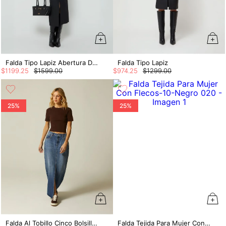
Falda Tipo Lapiz Abertura Delantera
Falda Tipo Lapiz
$
1199
.
25
$
1599
.
00
$
974
.
25
$
1299
.
00
25%
25%
Falda Al Tobillo Cinco Bolsillos Taches
Falda Tejida Para Mujer Con Flecos