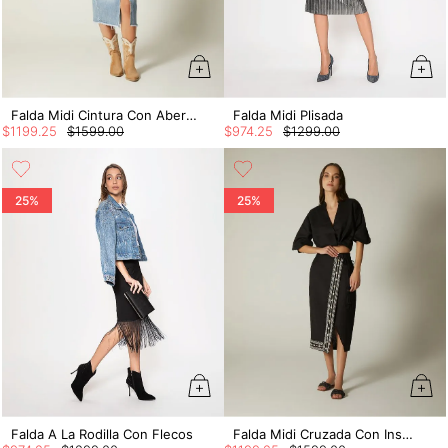
Falda Midi Cintura Con Abertura Y Correa
Falda Midi Plisada
$
1199
.
25
$
1599
.
00
$
974
.
25
$
1299
.
00
25%
25%
Falda A La Rodilla Con Flecos
Falda Midi Cruzada Con Insumo