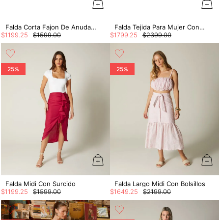
Falda Corta Fajon De Anudar En Blonda
Falda Tejida Para Mujer Con Flecos
$
1199
.
25
$
1599
.
00
$
1799
.
25
$
2399
.
00
25%
25%
Falda Midi Con Surcido
Falda Largo Midi Con Bolsillos
$
1199
.
25
$
1599
.
00
$
1649
.
25
$
2199
.
00