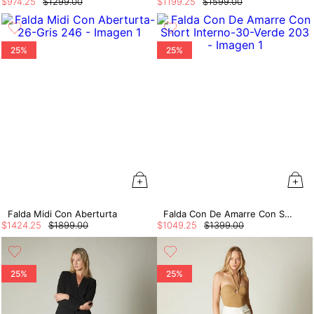
$
974
.
25
$
1299
.
00
$
1199
.
25
$
1599
.
00
25%
25%
Falda Midi Con Aberturta
Falda Con De Amarre Con Short Interno
$
1424
.
25
$
1899
.
00
$
1049
.
25
$
1399
.
00
25%
25%