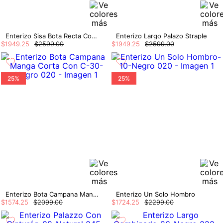
Enterizo Sisa Bota Recta Con Correa
Enterizo Largo Palazo Straple
$
1949
.
25
$
2599
.
00
$
1949
.
25
$
2599
.
00
25%
25%
Enterizo Bota Campana Manga Corta Con C
Enterizo Un Solo Hombro
$
1574
.
25
$
2099
.
00
$
1724
.
25
$
2299
.
00