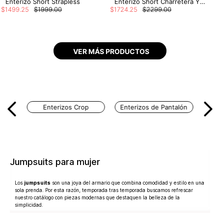
Enterizo Short Strapless
Enterizo Short Charretera Y Bolsillos
$
1499
.
25
$
1999
.
00
$
1724
.
25
$
2299
.
00
Enterizos Crop
Enterizos de Pantalón
Jumpsuits para mujer
Los
jumpsuits
son una joya del armario que combina comodidad y estilo en una
sola prenda. Por esta razón, temporada tras temporada buscamos refrescar
nuestro catálogo con piezas modernas que destaquen la belleza de la
simplicidad.