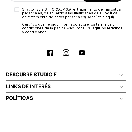
Déjate deslumbrar con nuestra colección y llévate a casa tu jumpsuit Studio F
Sí autorizo a STF GROUP S.A. el tratamiento de mis datos
cargado de estilo. ¿Qué esperas para llevarlo?
personales, de acuerdo a las finalidades de su política
de tratamiento de datos personales‎
(Consúltala aquí)
Certifico que he sido informado sobre los términos y
condiciones de la página web‎
(Consúltal aquí los términos
y condiciones)
DESCUBRE STUDIO F
LINKS DE INTERÉS
POLÍTICAS