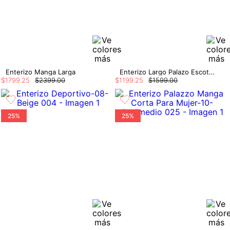
Enterizo Manga Larga
Enterizo Largo Palazo Escote En V
$
1799
.
25
$
2399
.
00
$
1199
.
25
$
1599
.
00
25%
25%