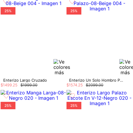
25%
25%
Enterizo Largo Cruzado
Enterizo Un Solo Hombro Palazo
$
1499
.
25
$
1999
.
00
$
1574
.
25
$
2099
.
00
25%
25%