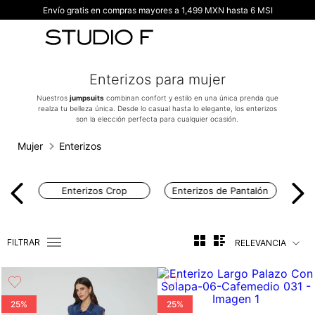
Envío gratis en compras mayores a 1,499 MXN hasta 6 MSI
TÉRMINOS MÁS BUSCADOS
1
.
vestidos
2
.
blusas
Enterizos para mujer
3
.
pantalon
Nuestros
jumpsuits
combinan confort y estilo en una única prenda que
realza tu belleza única. Desde lo casual hasta lo elegante, los enterizos
4
.
tiro alto
son la elección perfecta para cualquier ocasión.
5
.
blazer
Mujer
Enterizos
6
.
falda
7
.
body studio f
Enterizos Crop
Enterizos de Pantalón
8
.
blusa
9
.
short
FILTRAR
RELEVANCIA
10
.
botas
25%
25%