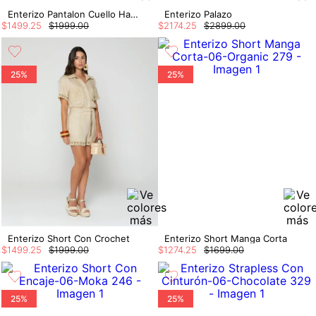
Enterizo Pantalon Cuello Halter Amarre
Enterizo Palazo
$
1499
.
25
$
1999
.
00
$
2174
.
25
$
2899
.
00
25%
25%
Enterizo Short Con Crochet
Enterizo Short Manga Corta
$
1499
.
25
$
1999
.
00
$
1274
.
25
$
1699
.
00
25%
25%