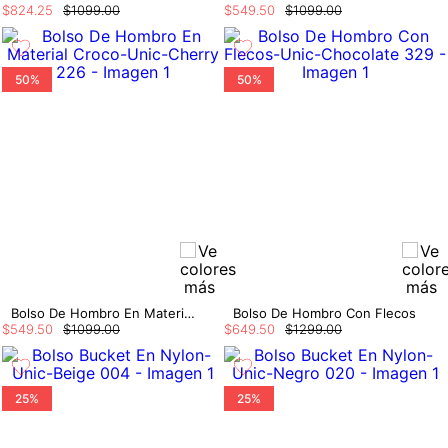
$
824
.
25
$
1099
.
00
$
549
.
50
$
1099
.
00
50%
50%
Bolso De Hombro En Material Croco
Bolso De Hombro Con Flecos
$
549
.
50
$
1099
.
00
$
649
.
50
$
1299
.
00
25%
25%