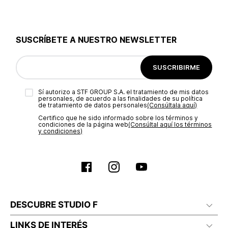
empezando desde los tonos neutros hasta los más llamativos, pasando por
diseños monocromáticos, tipo red, acolchados, con cadenas, en denim, con
cristales y herrajes metálicos.
SUSCRÍBETE A NUESTRO NEWSLETTER
Sin duda, las
bolsas de hombro para dama
son atemporales, versátiles y se
han convertido en un accesorio fundamental en los clóset modernos. ¡Encuentra
tus favoritas, pídelas online y disfruta de los envíos gratuitos por compras
superiores a 1,499MX!
SUSCRIBIRME
Sí autorizo a STF GROUP S.A. el tratamiento de mis datos
personales, de acuerdo a las finalidades de su política
de tratamiento de datos personales‎
(Consúltala aquí)
Certifico que he sido informado sobre los términos y
condiciones de la página web‎
(Consúltal aquí los términos
y condiciones)
DESCUBRE STUDIO F
LINKS DE INTERÉS