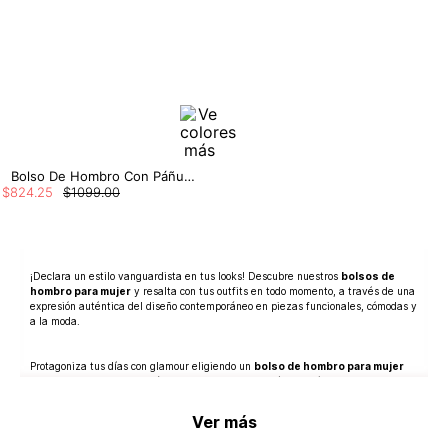
Bolso De Hombro Con Páñuelo
$
824
.
25
$
1099
.
00
¡Declara un estilo vanguardista en tus looks! Descubre nuestros
bolsos de
hombro para mujer
y resalta con tus outfits en todo momento, a través de una
expresión auténtica del diseño contemporáneo en piezas funcionales, cómodas y
a la moda.
Protagoniza tus días con glamour eligiendo un
bolso de hombro para mujer
que armonice con las demás prendas en tu look. ¡Siéntete cómoda y lleva lo
necesario!
Ver más
En Studio F México encuentras una gran variedad en colores, telas y tejidos,