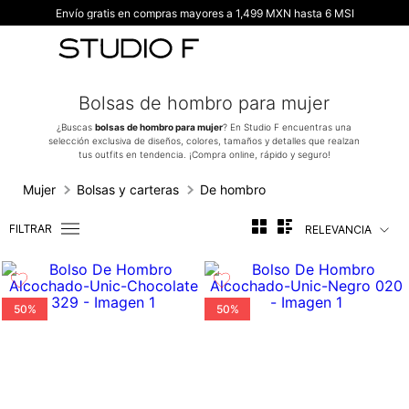
Envío gratis en compras mayores a 1,499 MXN hasta 6 MSI
TÉRMINOS MÁS BUSCADOS
1
.
vestidos
2
.
blusas
Bolsas de hombro para mujer
3
.
pantalon
¿Buscas
bolsas de hombro para mujer
? En Studio F encuentras una
selección exclusiva de diseños, colores, tamaños y detalles que realzan
4
.
tiro alto
tus outfits en tendencia. ¡Compra online, rápido y seguro!
5
.
blazer
Mujer
Bolsas y carteras
De hombro
6
.
falda
FILTRAR
RELEVANCIA
7
.
body studio f
8
.
short
9
.
blusa
50%
50%
10
.
botas