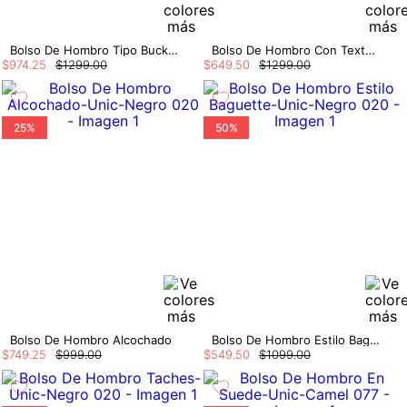
Bolso De Hombro Tipo Bucket En Suede
Bolso De Hombro Con Textura
$
974
.
25
$
1299
.
00
$
649
.
50
$
1299
.
00
25%
50%
Bolso De Hombro Alcochado
Bolso De Hombro Estilo Baguette
$
749
.
25
$
999
.
00
$
549
.
50
$
1099
.
00