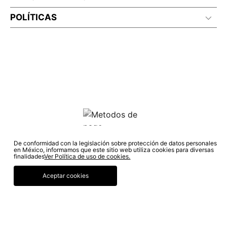
POLÍTICAS
De conformidad con la legislación sobre protección de datos personales
© COPYRIGHT 2022 STUDIO F. TODOS LOS DERECHOS RESERVADOS.
en México, informamos que este sitio web utiliza cookies para diversas
finalidades
Ver Política de uso de cookies.
Aceptar cookies