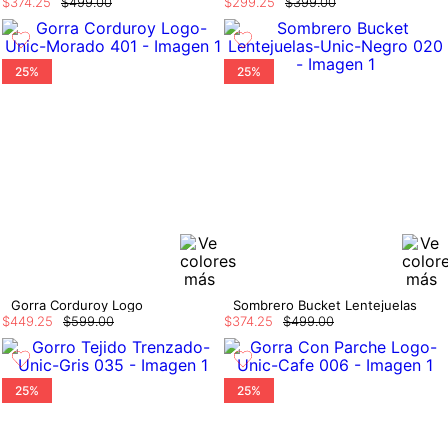
$
374
.
25
$
499
.
00
$
299
.
25
$
399
.
00
25%
25%
Gorra Corduroy Logo
Sombrero Bucket Lentejuelas
$
449
.
25
$
599
.
00
$
374
.
25
$
499
.
00
25%
25%