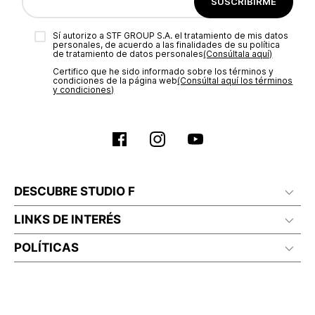
SUSCRIBIRME
de mujer
, un accesorio complementario y que, a su vez, te protegerá del sol en
días veraniegos.
Sí autorizo a STF GROUP S.A. el tratamiento de mis datos
personales, de acuerdo a las finalidades de su política
Conoce las variadas opciones en
sombreros Studio F
, aprovechando sus
de tratamiento de datos personales‎
(Consúltala aquí)
icónicos modelos para estilos atrevidos o los casuales para paseos por la ciudad.
¡Explora, elige tus favoritos y cómpralos online!
Certifico que he sido informado sobre los términos y
condiciones de la página web‎
(Consúltal aquí los términos
y condiciones)
DESCUBRE STUDIO F
LINKS DE INTERÉS
POLÍTICAS