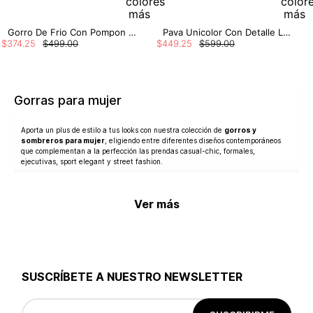
Gorro De Frio Con Pompon Y Perlas
Pava Unicolor Con Detalle Logo
$
374
.
25
$
499
.
00
$
449
.
25
$
599
.
00
Gorras para mujer
Aporta un plus de estilo a tus looks con nuestra colección de
gorros y
sombreros para mujer
, eligiendo entre diferentes diseños contemporáneos
que complementan a la perfección las prendas casual-chic, formales,
ejecutivas, sport elegant y street fashion.
Los
gorros de mujer
son comúnmente utilizados durante las épocas frías, pero
Ver más
además de dar protección contra el frío, también añaden valor con sus
pompones, lentejuelas, perlas y tejidos modernos.
Por otro lado, los
sombreros de mujer
son un clásico de otras temporadas del
año, verano o primavera, ideales para cubrirnos del sol mientras perfeccionan
nuestros outfits, sin sacrificar la comodidad.
SUSCRÍBETE A NUESTRO NEWSLETTER
¡Luce fantástica con un look athleisure o preppy! Si te gusta vestir un poco más
deportiva o hacer actividades como el senderismo, puedes optar por las
gorras