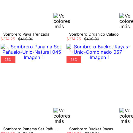
Sombrero Pava Trenzada
Sombrero Organico Calado
$
374
.
25
$
499
.
00
$
374
.
25
$
499
.
00
25%
25%
Sombrero Panama Set Pañuelo
Sombrero Bucket Rayas