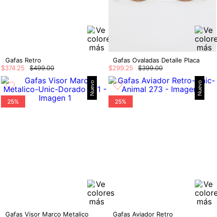
Gafas Retro
Gafas Ovaladas Detalle Placa
$
374
.
25
$
499
.
00
$
299
.
25
$
399
.
00
Nuevo
Nuevo
25%
25%
Gafas Visor Marco Metalico
Gafas Aviador Retro