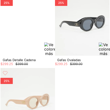
25%
25%
Gafas Detalle Cadena
Gafas Ovaladas
$
299
.
25
$
399
.
00
$
299
.
25
$
399
.
00
25%