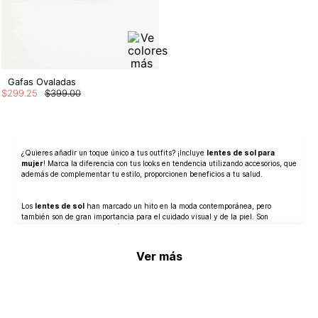
Gafas Ovaladas
$
299
.
25
$
399
.
00
¿Quieres añadir un toque único a tus outfits? ¡Incluye
lentes de sol para
mujer
! Marca la diferencia con tus looks en tendencia utilizando accesorios, que
además de complementar tu estilo, proporcionen beneficios a tu salud.
Los
lentes de sol
han marcado un hito en la moda contemporánea, pero
también son de gran importancia para el cuidado visual y de la piel. Son
perfectos como una protección contra los dañinos rayos UV y otros factores
ambientales en los párpados, la córnea y la retina.
Ver más
Aunque el verano se acabe, los
lentes de sol de moda para mujer
siguen
siendo imprescindibles en los looks de día con diseños clásicos, cat eyes, marco
grueso y rectangulares que representan el complemento indicado en tus
combinaciones casuales, formales, street fashion, ejecutivas y más.