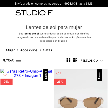
Envío gratis en compras mayores a 1,499 MXN hasta 6 MSI
TÉRMINOS MÁS BUSCADOS
1
.
vestidos
2
.
blusas
Lentes de sol para mujer
3
.
pantalon
Los
lentes de sol
son una declaración de moda, con diseños
vanguardistas que le dan el toque final a tus looks. ¡Renueva tus
4
.
tiro alto
accesorios con Studio F!
5
.
blazer
Mujer
Accesorios
Gafas
6
.
falda
FILTRAR
RELEVANCIA
7
.
body studio f
8
.
blusa
Nuevo
Nuevo
9
.
short
25%
25%
10
.
botas