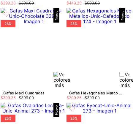
$
299
.
25
$
399
.
00
$
449
.
25
$
599
.
00
Nuevo
Nuevo
25%
25%
Gafas Maxi Cuadradas
Gafas Hexagonales Marco Metalico
$
299
.
25
$
399
.
00
$
299
.
25
$
399
.
00
Nuevo
25%
25%