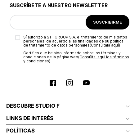
SUSCRÍBETE A NUESTRO NEWSLETTER
Descubre los
lentes de sol Studio F
en diferentes modelos y elige tus
favoritos, explorando los colores, monturas y marcos de nuestra colección.
¡Compra online y aprovecha envíos gratis por compras superiores a 1,499MX!
SUSCRIBIRME
Sí autorizo a STF GROUP S.A. el tratamiento de mis datos
personales, de acuerdo a las finalidades de su política
de tratamiento de datos personales‎
(Consúltala aquí)
Certifico que he sido informado sobre los términos y
condiciones de la página web‎
(Consúltal aquí los términos
y condiciones)
DESCUBRE STUDIO F
LINKS DE INTERÉS
POLÍTICAS