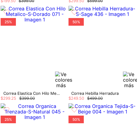
$
199
.
50
$
399
.
00
$
299
.
50
$
599
.
00
25%
50%
Correa Elastica Con Hilo Metalico
Correa Hebilla Herradura
$
299
.
25
$
399
.
00
$
249
.
50
$
499
.
00
25%
50%