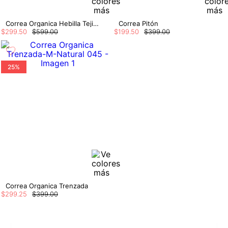
Correa Organica Hebilla Tejida Detalles
Correa Pitón
$
299
.
50
$
599
.
00
$
199
.
50
$
399
.
00
25%
Correa Organica Trenzada
$
299
.
25
$
399
.
00