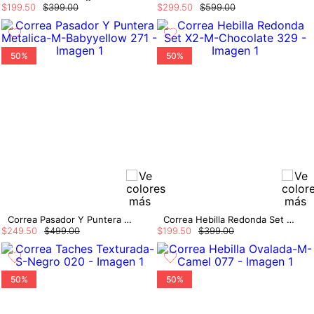
$
199
.
50
$
399
.
00
$
299
.
50
$
599
.
00
50%
50%
Correa Pasador Y Puntera Metalica
Correa Hebilla Redonda Set X2
$
249
.
50
$
499
.
00
$
199
.
50
$
399
.
00
50%
50%