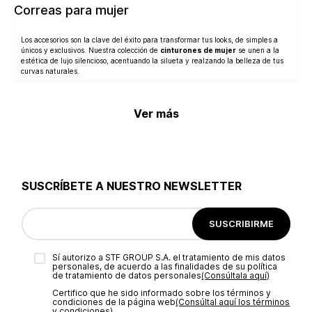
Correas para mujer
Los accesorios son la clave del éxito para transformar tus looks, de simples a
únicos y exclusivos. Nuestra colección de
cinturones de mujer
se unen a la
estética de lujo silencioso, acentuando la silueta y realzando la belleza de tus
curvas naturales.
Aumenta el nivel de tus combinaciones con los cinturones Studio F, sus diseños
Ver más
contemporáneos y excelente calidad. Encuéntralos tejidos, con piedras y
maxicristales, tonos metalizados, con punteras y hebillas cuadradas, doble aro,
circular, rectangular u ovaladas.
Combínalos con otros complementos de moda en outfits casuales, street fashion,
ejecutivos, chic, elegantes y minimalistas. Sin duda, los
cinturones para
SUSCRÍBETE A NUESTRO NEWSLETTER
mujer
son prendas que expresan individualidad y te hacen protagonista de tus
días. ¡Pídelos online y disfruta de envíos gratuitos por compras superiores a
1,499MX!
SUSCRIBIRME
Sí autorizo a STF GROUP S.A. el tratamiento de mis datos
personales, de acuerdo a las finalidades de su política
de tratamiento de datos personales‎
(Consúltala aquí)
Certifico que he sido informado sobre los términos y
condiciones de la página web‎
(Consúltal aquí los términos
y condiciones)