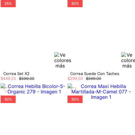
25%
50%
Correa Set X2
Correa Suede Con Taches
$
449
.
25
$
599
.
00
$
299
.
50
$
599
.
00
50%
50%