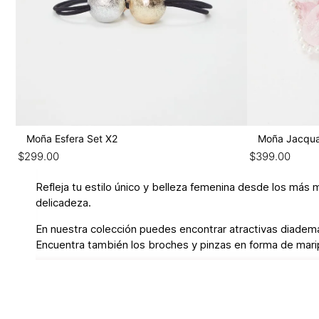
Moña Esfera Set X2
Moña Jacqu
$
299
.
00
$
399
.
00
Refleja tu estilo único y belleza femenina desde los más 
delicadeza.
En nuestra colección puedes encontrar atractivas diademas 
Encuentra también los broches y pinzas en forma de marip
Los
accesorios para el cabello
tienen un plus juvenil, 
especiales donde quieras expresar una estética única.
Dile “adiós” a los peinados aburridos con estos complemen