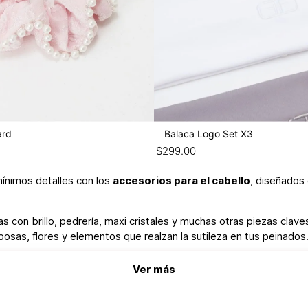
ard
Balaca Logo Set X3
$
299
.
00
mínimos detalles con los
accesorios para el cabello
, diseñados 
con brillo, pedrería, maxi cristales y muchas otras piezas claves 
osas, flores y elementos que realzan la sutileza en tus peinados
romántico y auténtico para tus días casuales, salidas con amigas,
Ver más
tos trendy, elegantes y creativos. ¡Escoge tus favoritos y agréga