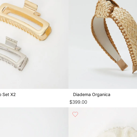
o Set X2
Diadema Organica
$
399
.
00