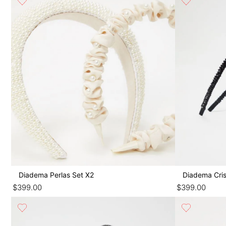
9
.
botas
10
.
blusa
Diadema Perlas Set X2
Diadema Cris
$
399
.
00
$
399
.
00