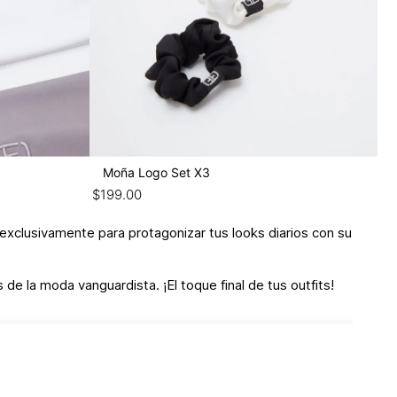
Moña Logo Set X3
$
199
.
00
exclusivamente para protagonizar tus looks diarios con su
de la moda vanguardista. ¡El toque final de tus outfits!
.
 citas, reuniones, celebraciones y demás ocasiones
los al carrito!