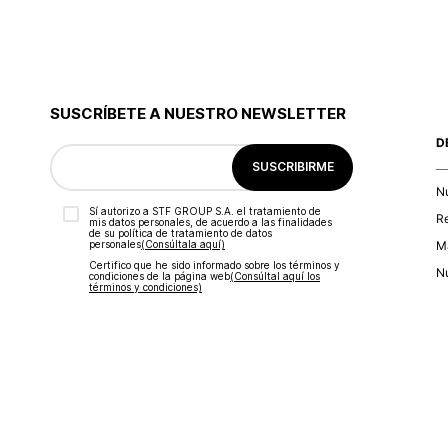
SUSCRÍBETE A NUESTRO NEWSLETTER
D
SUSCRIBIRME
N
Sí autorizo a STF GROUP S.A. el tratamiento de
R
mis datos personales, de acuerdo a las finalidades
de su política de tratamiento de datos
personales‎
(Consúltala aquí)
Ma
Certifico que he sido informado sobre los términos y
Nu
condiciones de la página web‎
(Consúltal aquí los
términos y condiciones)