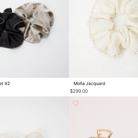
et X2
Moña Jacquard
$
299
.
00