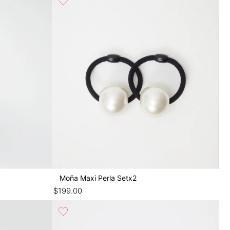
Moña Maxi Perla Setx2
$
199
.
00