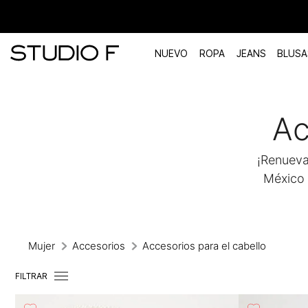
NUEVO
ROPA
JEANS
BLUSA
TÉRMINOS MÁS BUSCADOS
Ac
1
.
vestidos
2
.
blusas
¡Renueva
3
.
pantalon
México 
4
.
tiro alto
5
.
blazer
6
.
falda
Mujer
Accesorios
Accesorios para el cabello
7
.
body studio f
FILTRAR
8
.
short