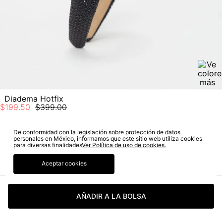
Diadema Hotfix
$
199
.
50
$
399
.
00
De conformidad con la legislación sobre protección de datos
personales en México, informamos que este sitio web utiliza cookies
SUSCRÍBETE A NUESTRO NEWSLETTER
para diversas finalidades
Ver Política de uso de cookies.
Aceptar cookies
SUSCRIBIRME
AÑADIR A LA BOLSA
Sí autorizo a STF GROUP S.A. el tratamiento de mis datos
personales, de acuerdo a las finalidades de su política
de tratamiento de datos personales‎
(Consúltala aquí)
Certifico que he sido informado sobre los términos y