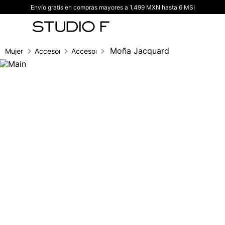
Envío gratis en compras mayores a 1,499 MXN hasta 6 MSI
TÉRMINOS MÁS BUSCADOS
1
.
vestidos
2
.
blusas
Moña Jacquard
Mujer
Accesorios
Accesorios para el cabello
3
.
pantalon
4
.
tiro alto
5
.
blazer
6
.
falda
7
.
body studio f
8
.
short
9
.
blusa
10
.
botas