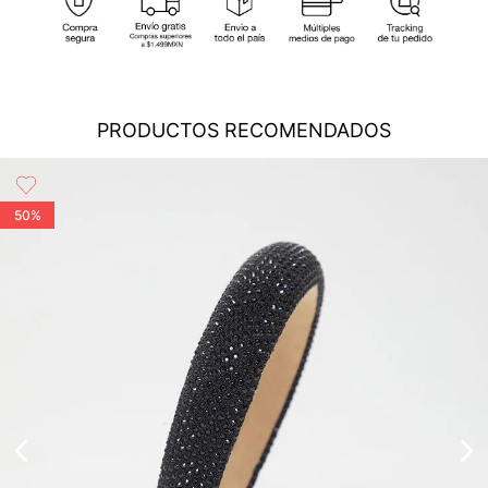
cobertura para que tu compra llegue a la dirección de tu
preferencia...
Ver más
Cambios
: En caso de requerir el cambio de tu pedido, debes
comunicarte al área de Servicio al Cliente al (55) 5899 1500
Ext. 5046 o vía chat en línea (en horario de lunes a viernes de
PRODUCTOS RECOMENDADOS
8:00 -17:00 hrs); también nos puedes enviar un correo a
servicioalcliente@modinsamexico.com.mx
o a través de
nuestra página web
www.studiofmexico.com
en la opción
'Servicio al Cliente'...
Ver más
50%
Devoluciones
: Para realizar la devolución de tu pedido debes
utilizar el mismo empaque en que lo recibiste, es importante
que el empaque sea el adecuado según la naturaleza del
producto para que no se vea afectada su integridad durante
el proceso de transporte...
Ver más