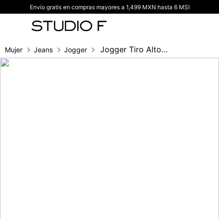
Envío gratis en compras mayores a 1,499 MXN hasta 6 MSI
TÉRMINOS MÁS BUSCADOS
1
.
vestidos
2
.
blusas
Jogger Tiro Alto Alto, Bolsillos Utilita
Mujer
Jeans
Jogger
3
.
pantalon
4
.
tiro alto
5
.
blazer
6
.
falda
7
.
body studio f
8
.
short
9
.
botas
10
.
blusa